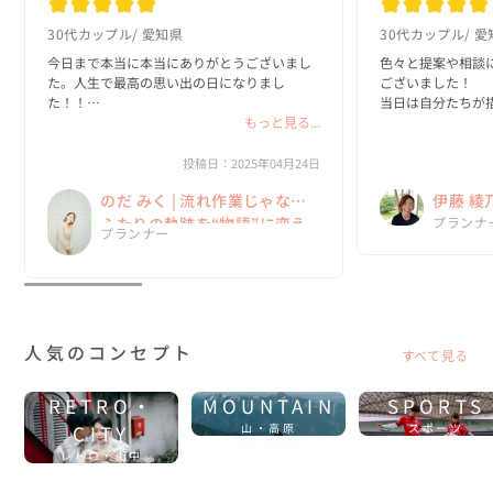
30代カップル
愛知県
30代カップル
愛
今日まで本当に本当にありがとうございまし
色々と提案や相談
た。人生で最高の思い出の日になりまし
ございました！

た！！

当日は自分たちが
もっと見る...
挙げることができま
結婚式についての話を聞けたらな〜ってふわ
っとした気持ちから入ったけど、みくさんの
先日、写真と映像の
投稿日：2025年04月24日
プランナーとしての結婚式に対する熱い気持
拝見させていただ
のだ みく | 流れ作業じゃない
伊藤 綾
ちを聞いてこの人の元で絶対にあげたい！っ
くださり、本当に
て強...
婚式の...
ふたりの軌跡を“物語”に変え
No.1
プランナ
プランナー
る一日を
ウェデ
人気のコンセプト
すべて見る
RETRO・
MOUNTAIN
SPORTS
CITY
山・高原
スポーツ
レトロ・街中