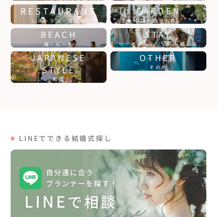
RESTAURANT
GARDEN
ガーデン・森
レストラン・古民家
BEACH
STAY
海・ビーチ
ホテル・リゾート婚
JAPANESE
OTHER
STYLE
その他
和婚
LINEでできる結婚式探し