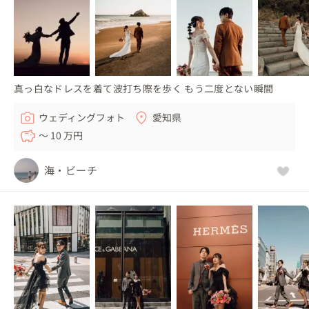
真っ白なドレスを着て波打ち際を歩く もう二度とない瞬間
ウェディングフォト
愛知県
〜 10 万円
海・ビーチ