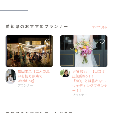
愛知県のおすすめプランナー
すべて見る
伊藤 綾乃 【口コミ
横田里菜【二人の思
圧倒的No.1！
いを紡ぐ原点で
「NO」とは言わない
Wedding】
ウェディングプランナ
プランナー
ー！】
プランナー