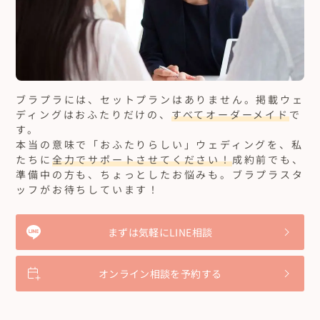
ブラプラには、セットプランはありません。
掲載ウェ
ディングはおふたりだけの、
すべてオーダーメイド
で
す。
本当の意味で「おふたりらしい」ウェディングを、私
たちに
全力でサポートさせてください！
成約前でも、
準備中の方も、ちょっとしたお悩みも。ブラプラスタ
ッフがお待ちしています！
まずは気軽にLINE相談
オンライン相談を予約する