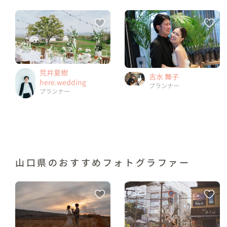
荒井夏樹
吉水 舞子
here.wedding
プランナー
プランナー
山口県のおすすめフォトグラファー