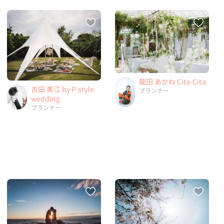
龍田 あかね Cita-Cita
吉田 美江 by P-style
プランナー
wedding
プランナー