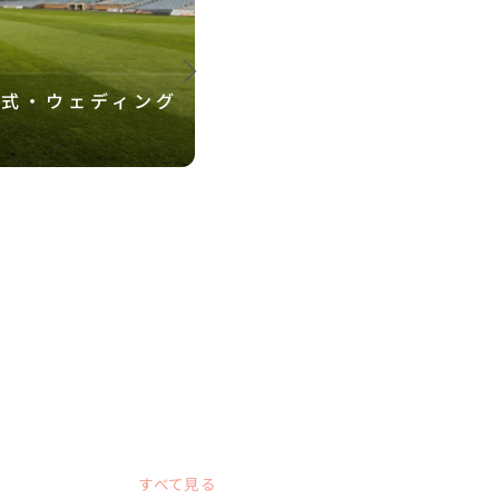
婚式・ウェディング
周防大島での結婚式・フ
イド！
すべて見る