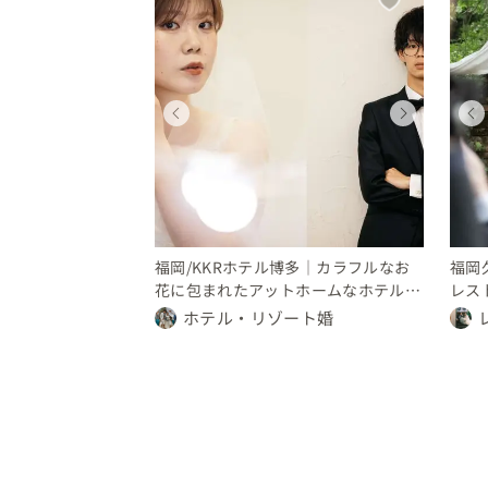
ィング
ディング
ウェディング
ウェディング
ウェディング
県
福岡県
福岡県
福岡県
300 万円
〜 350 万円
250 〜 300 万円
300 〜 350 万円
250 〜 300 万円
福岡/KKRホテル博多｜カラフルなお
福岡
花に包まれたアットホームなホテルウ
レス
ェディング
ング
ホテル・リゾート婚