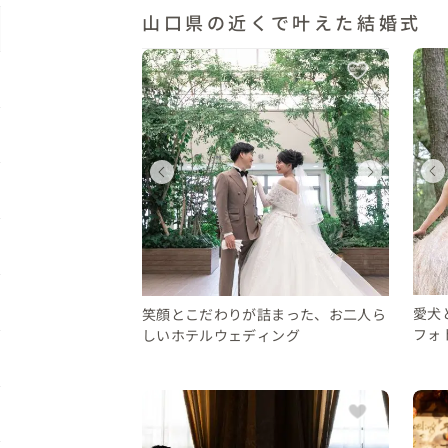
山口県の近くで叶えた結婚式
ディングフォト
ウェディングフォト
ウェディングフォト
ィング
ウェディング
県
福岡県
福岡県
福岡県
 30 万円
28 〜 30 万円
10 〜 30 万円
450 万円
400 〜 450 万円
愛犬
笑顔とこだわりが詰まった、お二人ら
フォ
しいホテルウェディング