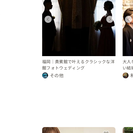
ィングフォト
ディング
ウェディングフォト
ウェディング
県
福岡県
福岡県
0 万円
〜 150 万円
10 〜 30 万円
100 〜 150 万円
ウェディング
福岡県
200 〜 250 万円
福岡｜貴賓館で叶えるクラシックな洋
大人
館フォトウェディング
い結
その他