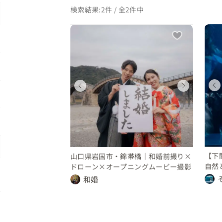
検索結果:2件 / 全2件中
ディングフォト
ウェディングフォト
ィングフォト
ウェディングフォト
県
山口県
山口県
 16 万円
14 〜 16 万円
6 万円
24 〜 26 万円
【下
山口県岩国市・錦帯橋｜和婚前撮り×
自然
ドローン×オープニングムービー撮影
和婚