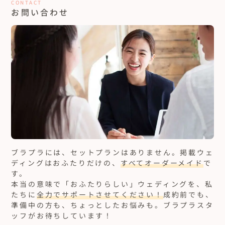
CONTACT
お問い合わせ
ブラプラには、セットプランはありません。
掲載ウェ
ディングはおふたりだけの、
すべてオーダーメイド
で
す。
本当の意味で「おふたりらしい」ウェディングを、私
たちに
全力でサポートさせてください！
成約前でも、
準備中の方も、ちょっとしたお悩みも。ブラプラスタ
ッフがお待ちしています！