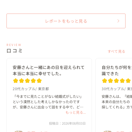
レポートをもっと見る
REVIEW
口コミ
すべて見る
安藤さんと一緒にあの日を迎えられて
自分たちが何を
本当に本当に幸せでした。
識できた
20代カップル
東京都
30代カップル
東
「今までに見たことがない結婚式がしたい」
安藤さんは、「結
という漠然とした考えしかなかったのです
本来の自分たちの
が、安藤さんに出会って話をする中で、どん
探してくれる」方で
な一日にしたいのか？がどんどん具体的にな
もっと見る...
っていきました。

私たちは、既存の
と実際のプロセス
投稿日：2026年08月03日
何より嬉しかったのは、私達がやりたいと思
っていました。
