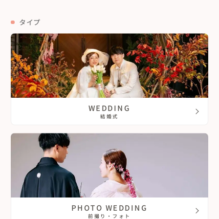
香川県
宮崎県
タイプ
愛媛県
鹿児島県
高知県
沖縄県
WEDDING
結婚式
PHOTO WEDDING
前撮り・フォト