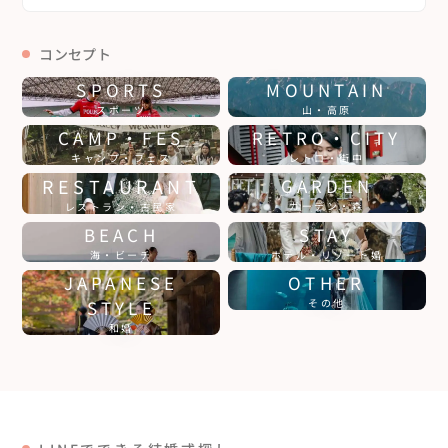
コンセプト
SPORTS
MOUNTAIN
スポーツ
山・高原
CAMP・FES
RETRO・CITY
キャンプ・フェス
レトロ・街中
RESTAURANT
GARDEN
ガーデン・森
レストラン・古民家
BEACH
STAY
海・ビーチ
ホテル・リゾート婚
JAPANESE
OTHER
STYLE
その他
和婚