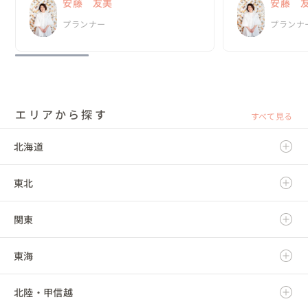
安藤 友美
安藤 
ったことを、安藤さんは「何として...
新郎・新婦に招待
プランナー
プランナ
の、ほと...
エリアから探す
すべて見る
北海道
東北
北海道
関東
青森県
東海
岩手県
茨城県
北陸・甲信越
宮城県
栃木県
岐阜県