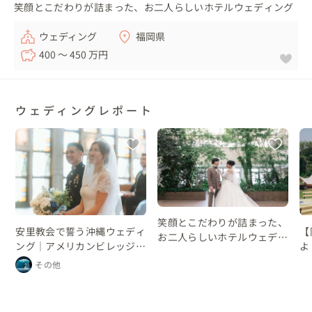
笑顔とこだわりが詰まった、お二人らしいホテルウェディング
ウェディング
福岡県
400 〜 450 万円
ウェディングレポート
笑顔とこだわりが詰まった、
安里教会で誓う沖縄ウェディ
【
お二人らしいホテルウェディ
ング｜アメリカンビレッジの
よ
ング
レストランパーティー
プ
その他
ン
ン
な