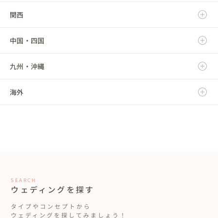
関西
秋田県
群馬県
静岡県
新潟県
中国・四国
山形県
埼玉県
愛知県
富山県
滋賀県
九州・沖縄
福島県
千葉県
三重県
石川県
京都府
鳥取県
海外
東京都
福井県
大阪府
島根県
福岡県
神奈川県
山梨県
兵庫県
岡山県
佐賀県
海外
長野県
奈良県
広島県
長崎県
和歌山県
山口県
熊本県
SEARCH
ウェディングを探す
徳島県
大分県
タイプやコンセプトから
ウェディングを探してみましょう！