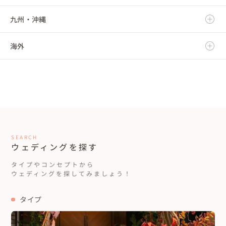
九州・沖縄
福島県
千葉県
三重県
石川県
京都府
鳥取県
海外
東京都
福井県
大阪府
島根県
福岡県
神奈川県
山梨県
兵庫県
岡山県
佐賀県
海外
長野県
奈良県
広島県
長崎県
和歌山県
山口県
熊本県
SEARCH
ウェディングを探す
徳島県
大分県
タイプやコンセプトから
ウェディングを探してみましょう！
香川県
宮崎県
タイプ
愛媛県
鹿児島県