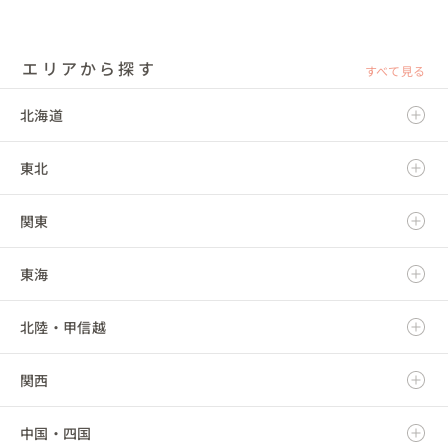
エリアから探す
すべて見る
北海道
東北
北海道
関東
青森県
東海
岩手県
茨城県
北陸・甲信越
宮城県
栃木県
岐阜県
関西
秋田県
群馬県
静岡県
新潟県
中国・四国
山形県
埼玉県
愛知県
富山県
滋賀県