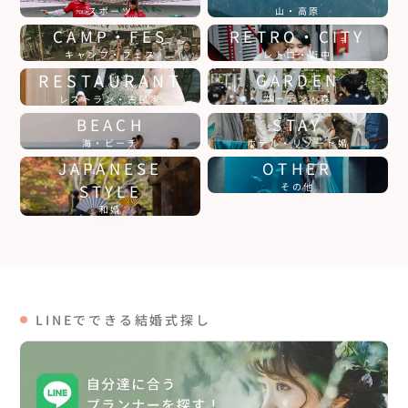
スポーツ
山・高原
CAMP・FES
RETRO・CITY
キャンプ・フェス
レトロ・街中
RESTAURANT
GARDEN
ガーデン・森
レストラン・古民家
BEACH
STAY
海・ビーチ
ホテル・リゾート婚
JAPANESE
OTHER
STYLE
その他
和婚
LINEでできる結婚式探し