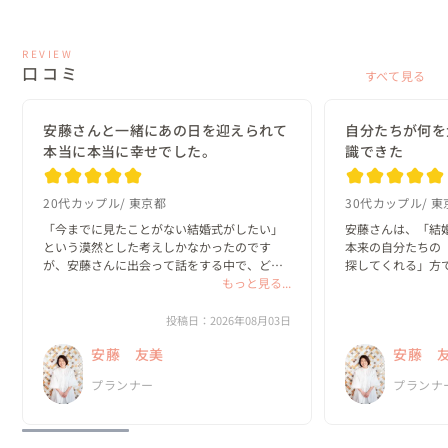
REVIEW
口コミ
すべて見る
安藤さんと一緒にあの日を迎えられて
自分たちが何を
本当に本当に幸せでした。
識できた
20代カップル
東京都
30代カップル
東
「今までに見たことがない結婚式がしたい」
安藤さんは、「結
という漠然とした考えしかなかったのです
本来の自分たちの
が、安藤さんに出会って話をする中で、どん
探してくれる」方で
な一日にしたいのか？がどんどん具体的にな
もっと見る...
っていきました。

私たちは、既存の
と実際のプロセス
投稿日：2026年08月03日
何より嬉しかったのは、私達がやりたいと思
っていました。

安藤 友美
安藤 
ったことを、安藤さんは「何として...
新郎・新婦に招待
プランナー
プランナ
の、ほと...