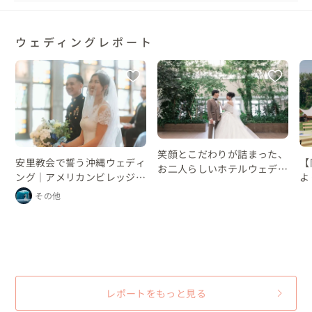
ウェディングレポート
笑顔とこだわりが詰まった、
安里教会で誓う沖縄ウェディ
【
お二人らしいホテルウェディ
ング｜アメリカンビレッジの
よ
ング
レストランパーティー
プ
その他
ン
ン
な
レポートをもっと見る