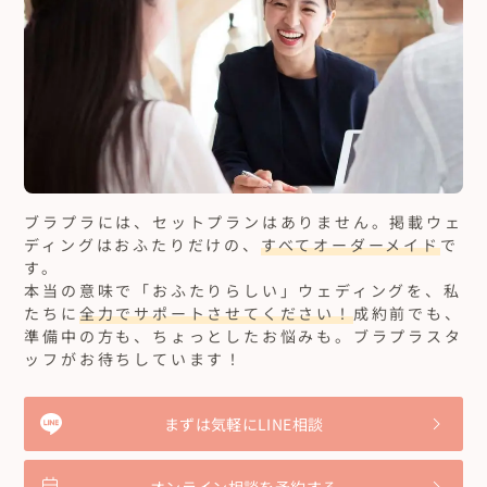
ブラプラには、セットプランはありません。
掲載ウェ
ディングはおふたりだけの、
すべてオーダーメイド
で
す。
本当の意味で「おふたりらしい」ウェディングを、私
たちに
全力でサポートさせてください！
成約前でも、
準備中の方も、ちょっとしたお悩みも。ブラプラスタ
ッフがお待ちしています！
まずは気軽にLINE相談