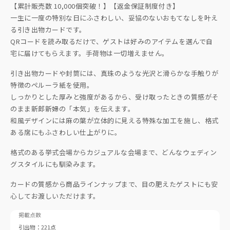
【累計販売数 10,000個突破！】【返金保証制度付き】
一生に一度の特別な日にふさわしい、妥協のないおもてなしを叶え
る引き出物カードです。
QRコードを読み取るだけで、ゲストは好みのアイテムを選んで自
宅に届けてもらえます。手荷物は一切増えません。
引き出物カードや封筒には、真珠のような光沢と滑らかな手触りが
特徴のペルーラ紙を使用。
しっかりとした厚みと強度があるから、受け取ったときの質感がそ
のまま新郎新婦の「本気」を伝えます。
和風デザインには麻の葉が立体的に見える特殊な加工を施し、格式
ある席にもふさわしい仕上がりに。
格式のある挙式会場からカジュアルな会場まで、どんなウェディン
グスタイルにも馴染みます。
カードの質感から商品ラインナップまで、目の肥えたゲストにも安
心してお渡しいただけます。
掲載点数
引出物：221点