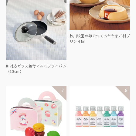
秋川牧園の卵でつくったたまご村プ
リン４個
IH対応ガラス蓋付アルミフライパン
（18cm）