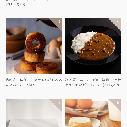
グ(150g×3)
森の庭 焦がしキャラメルがしみ込
乃木坂しん 石田信二監修 お出汁
んだバーム 5個入
をきかせたビーフカレー(200g×2)