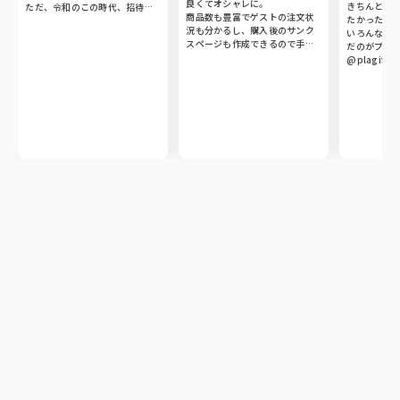
良くてオシャレに。

きちんと思
ただ、令和のこの時代、招待状
商品数も豊富でゲストの注文状
たかったので
はwebで完結したこと及び引出
況も分かるし、購入後のサンク
いろんなサ
物は二次元コードで用意できた
スページも作成できるので手作
だのがプラギ
ことがめちゃめちゃ助かりまし
り感が気に入りました🐰🤍

@plagif_bra
た。というこでブラプラさんを
子供には代わりに図書カードを
高級感漂う
宣伝しておきます💛紙媒体では
♡

ード✉️

なく、webにしたことによって
祖母や親世代は紙面で見た方が
会場でも場
準備期間を長くとれました🕐

楽しんでもらえると思い、ヒキ
さ、皆さん
タクで後日発送で対応しました
喜び

1番良かったのは、webならでは
🎁

豊富な品数
で皆様から出席の返信にメッセ
帯

ージ入れてもらったり、引出物
少人数の家族婚だったので、ゲ
急な人数変
の引換時に改めてメッセージも
ストに合わせて対応できたのが
方の迅速か
らえたりして嬉しかったです💛
良かったです。
も感謝しており
ありがとうご