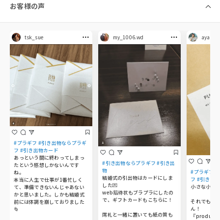
お客様の声
tsk_sue
my_1006.wd
aya.mol
#プラギフ #引き出物ならプラギ
フ #引き出物カード
あっという間に終わってしまっ
#引き出物ならプラギフ #引き出
たという感想しかないんです
物
#プラギフ 
ね。

結婚式の引出物はカードにしま
フ #引き出物
本当に人生で仕事が1番忙しく
した💌

小さな小さな
て、準備できないんじゃあない
web招待状もブラプラにしたの
かと思いました。しかも結婚式
で、ギフトカードもこちらに！

それでもこ
前には体調を崩しておりました
ん！

🌀

席札と一緒に置いても紙の質も
『produce 