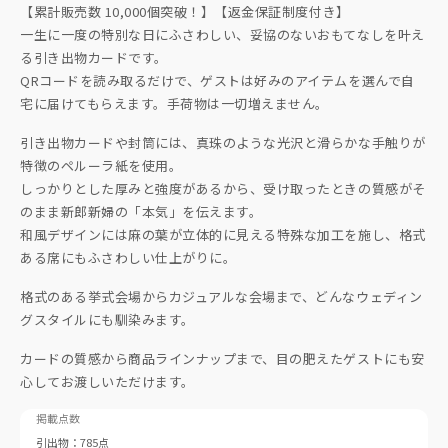
【累計販売数 10,000個突破！】【返金保証制度付き】
一生に一度の特別な日にふさわしい、妥協のないおもてなしを叶え
る引き出物カードです。
QRコードを読み取るだけで、ゲストは好みのアイテムを選んで自
宅に届けてもらえます。手荷物は一切増えません。
引き出物カードや封筒には、真珠のような光沢と滑らかな手触りが
特徴のペルーラ紙を使用。
しっかりとした厚みと強度があるから、受け取ったときの質感がそ
のまま新郎新婦の「本気」を伝えます。
和風デザインには麻の葉が立体的に見える特殊な加工を施し、格式
ある席にもふさわしい仕上がりに。
格式のある挙式会場からカジュアルな会場まで、どんなウェディン
グスタイルにも馴染みます。
カードの質感から商品ラインナップまで、目の肥えたゲストにも安
心してお渡しいただけます。
掲載点数
引出物：785点