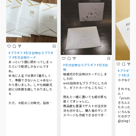
#プラギフ #引き出物ならプラギ
フ #引き出物カード
あっという間に終わってしまっ
#引き出物ならプラギフ #引き出
たという感想しかないんです
物
#プラギフ 
ね。

結婚式の引出物はカードにしま
フ #引き出物
本当に人生で仕事が1番忙しく
した💌

小さな小さな
て、準備できないんじゃあない
web招待状もブラプラにしたの
かと思いました。しかも結婚式
で、ギフトカードもこちらに！

それでもこ
前には体調を崩しておりました
ん！

🌀

席札と一緒に置いても紙の質も
『produce 
良くてオシャレに。

きちんと思
ただ、令和のこの時代、招待状
商品数も豊富でゲストの注文状
たかったので
はwebで完結したこと及び引出
況も分かるし、購入後のサンク
いろんなサ
物は二次元コードで用意できた
スページも作成できるので手作
だのがプラギ
ことがめちゃめちゃ助かりまし
り感が気に入りました🐰🤍

@plagif_bra
た。というこでブラプラさんを
子供には代わりに図書カードを
高級感漂う
宣伝しておきます💛紙媒体では
♡

ード✉️

なく、webにしたことによって
祖母や親世代は紙面で見た方が
会場でも場
準備期間を長くとれました🕐
