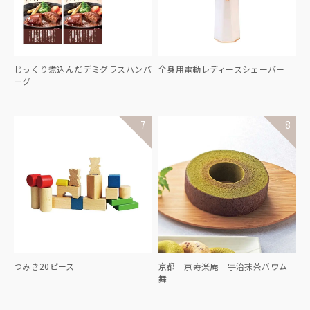
じっくり煮込んだデミグラスハンバ
全身用電動レディースシェーバー
ーグ
つみき20ピース
京都 京寿楽庵 宇治抹茶バウム
舞