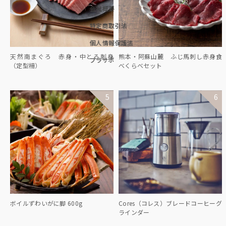
会社概要
特定商取引法
個人情報保護法
天然南まぐろ 赤身・中とろ刺身
熊本・阿蘇山麓 ふじ馬刺し赤身食
プラサポ
（定型柵）
べくらべセット
ボイルずわいがに脚 600g
Cores（コレス）ブレードコーヒーグ
ラインダー