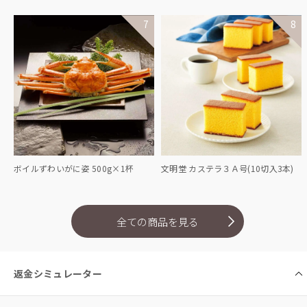
文明堂 カステラ３Ａ号(10切入3本)
ボイルずわいがに姿 500g×1杯
全ての商品を見る
返金シミュレーター