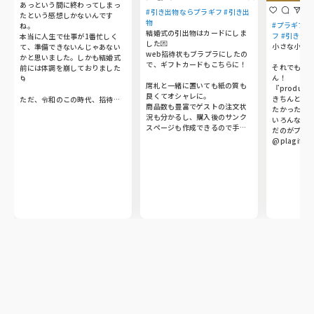
あっという間に終わってしまっ
#引き出物ならプラギフ #引き出
たという感想しかないんです
物
#プラギフ 
ね。

結婚式の引出物はカードにしま
フ #引き出物
本当に人生で仕事が1番忙しく
した💌

小さな小さな
て、準備できないんじゃあない
web招待状もブラプラにしたの
かと思いました。しかも結婚式
で、ギフトカードもこちらに！

それでもこ
前には体調を崩しておりました
ん！

🌀

席札と一緒に置いても紙の質も
『produce 
良くてオシャレに。

きちんと思
ただ、令和のこの時代、招待状
商品数も豊富でゲストの注文状
たかったので
はwebで完結したこと及び引出
況も分かるし、購入後のサンク
いろんなサ
物は二次元コードで用意できた
スページも作成できるので手作
だのがプラギ
ことがめちゃめちゃ助かりまし
り感が気に入りました🐰🤍

@plagif_bra
た。というこでブラプラさんを
子供には代わりに図書カードを
高級感漂う
宣伝しておきます💛紙媒体では
♡

ード✉️

なく、webにしたことによって
祖母や親世代は紙面で見た方が
会場でも場
準備期間を長くとれました🕐

楽しんでもらえると思い、ヒキ
さ、皆さん
タクで後日発送で対応しました
喜び

1番良かったのは、webならでは
🎁

豊富な品数
で皆様から出席の返信にメッセ
帯

ージ入れてもらったり、引出物
少人数の家族婚だったので、ゲ
急な人数変
の引換時に改めてメッセージも
ストに合わせて対応できたのが
方の迅速か
らえたりして嬉しかったです💛
良かったです。
も感謝しており
ありがとうご