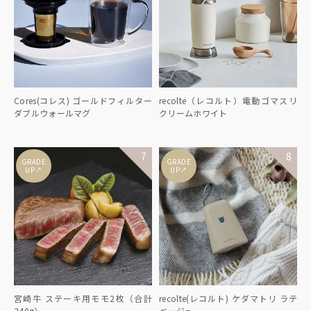
Cores(コレス) ゴールドフィルター
recolte（レコルト）電動ゴマスリ
ダブルウォールマグ
クリームホワイト
GRADE
GRADE
↑
↑
UP
UP
宮崎牛 ステーキ用モモ2枚（合計
recolte(レコルト) ケダマトリ ラテ
240g）
ベージュ