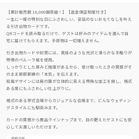
【累計販売数 10,000個突破！】【返金保証制度付き】
一生に一度の特別な日にふさわしい、妥協のないおもてなしを叶え
る引き出物カードです。
QRコードを読み取るだけで、ゲストは好みのアイテムを選んで自
宅に届けてもらえます。手荷物は一切増えません。
引き出物カードや封筒には、真珠のような光沢と滑らかな手触りが
特徴のペルーラ紙を使用。
しっかりとした厚みと強度があるから、受け取ったときの質感がそ
のまま新郎新婦の「本気」を伝えます。
和風デザインには麻の葉が立体的に見える特殊な加工を施し、格式
ある席にもふさわしい仕上がりに。
格式のある挙式会場からカジュアルな会場まで、どんなウェディン
グスタイルにも馴染みます。
カードの質感から商品ラインナップまで、目の肥えたゲストにも安
心してお渡しいただけます。
掲載点数