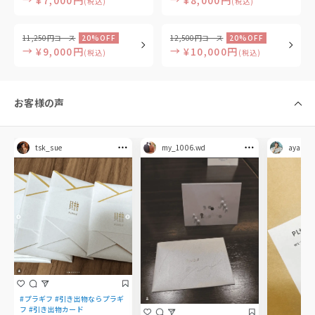
(税込)
(税込)
11,250円コース
20%OFF
12,500円コース
20%OFF
→
→
¥9,000円
¥10,000円
(税込)
(税込)
お客様の声
tsk_sue
my_1006.wd
aya.mol
#プラギフ #引き出物ならプラギ
フ #引き出物カード