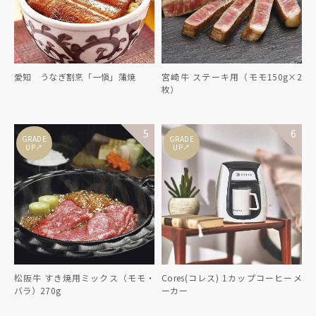
愛知 うなぎ割烹「一愼」蒲焼
宮崎牛 ステーキ用（モモ150g×2
枚）
GRADE
GRADE
↑
↑
UP
UP
松阪牛 すき焼用ミックス（モモ・
Cores(コレス) 1カップコーヒーメ
バラ）270g
ーカー