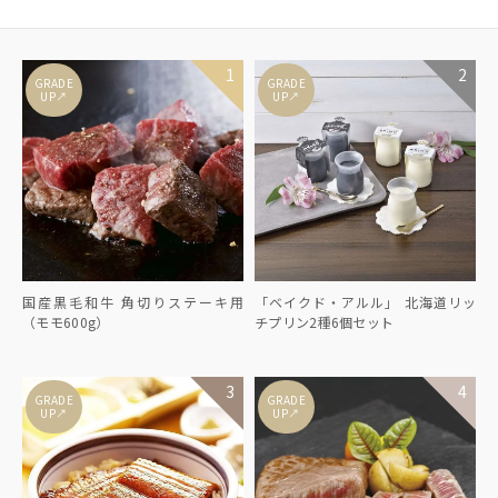
GRADE
GRADE
↑
↑
UP
UP
国産黒毛和牛 角切りステーキ用
「ベイクド・アルル」 北海道リッ
（モモ600g）
チプリン2種6個セット
GRADE
GRADE
↑
↑
UP
UP