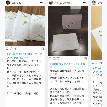
tsk_sue
my_1006.wd
aya.mol
#プラギフ #引き出物ならプラギ
フ #引き出物カード
あっという間に終わってしまっ
#引き出物ならプラギフ #引き出
たという感想しかないんです
物
#プラギフ 
ね。

結婚式の引出物はカードにしま
フ #引き出物
本当に人生で仕事が1番忙しく
した💌

小さな小さな
て、準備できないんじゃあない
web招待状もブラプラにしたの
かと思いました。しかも結婚式
で、ギフトカードもこちらに！

それでもこ
前には体調を崩しておりました
ん！

🌀

席札と一緒に置いても紙の質も
『produce 
良くてオシャレに。

きちんと思
ただ、令和のこの時代、招待状
商品数も豊富でゲストの注文状
たかったので
はwebで完結したこと及び引出
況も分かるし、購入後のサンク
いろんなサ
物は二次元コードで用意できた
スページも作成できるので手作
だのがプラギ
ことがめちゃめちゃ助かりまし
り感が気に入りました🐰🤍
