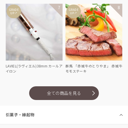
GRADE
GRADE
↑
↑
UP
UP
LAVIEL(ラヴィエル)38mm カールア
群馬 「赤城牛のとりやま」 赤城牛
イロン
モモステーキ
全ての商品を見る
引菓子・縁起物