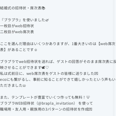
結婚式の招待状・席次表📚
『ブラプラ』を使いました🌿
一枚目がweb招待状
二枚目がweb席次表
ここを選んだ理由はいくつかありますが、1番大きいのは【web席次
表】があることです☺︎
ブラプラでweb招待状を送れば、ゲストの回答がそのまま席次表に
映させることができます🕊️♡
私は式前日に、web席次表をゲストの皆様に送りました💌
ecoにも繋がるし、事前に知ることができて嬉しかったという声もい
ただきました🥨
また、テンプレートが豊富でいくつ作っても無料！💡
ブラプラWEB招待状（@brapla_invitation） を使って
職場用・友人用・親族用の3パターンの招待状を作成💌