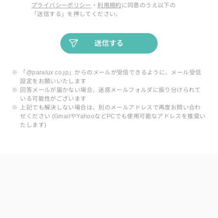
プライバシーポリシー
・
利用規約
に同意のうえ以下の
「送信する」を押してください。
送信する
※
「@paralux.co.jp」からのメールが受信できるように、メール受信
設定をお願いいたします
※
回答メールが届かない場合、迷惑メールフォルダに振り分けられて
いる可能性がございます
※
上記でも解決しない場合は、別のメールアドレスで再度お問い合わ
せください (GmailやYahooなどPCでも使用可能なアドレスを推奨い
たします)