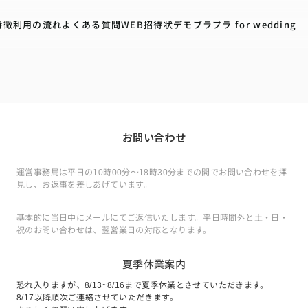
特徴
利用の流れ
よくある質問
WEB招待状デモ
ブラプラ for wedding
お問い合わせ
運営事務局は平日の10時00分〜18時30分までの間でお問い合わせを拝
見し、お返事を差しあげています。
基本的に当日中にメールにてご返信いたします。平日時間外と土・日・
祝のお問い合わせは、翌営業日の対応となります。
夏季休業案内
恐れ入りますが、8/13~8/16まで夏季休業とさせていただきます。
8/17以降順次ご連絡させていただきます。