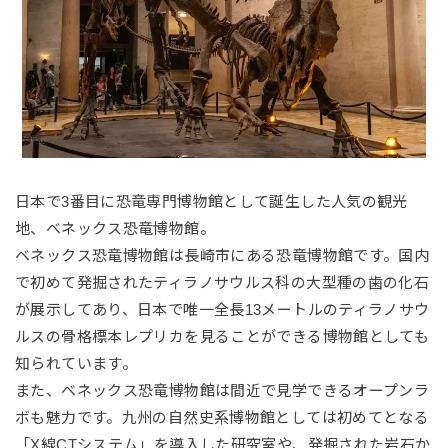
日本で3番目に恐竜専門博物館として誕生した人気の観光
地、ベネックス恐竜博物館。
ベネックス恐竜博物館は長崎市にある恐竜博物館です。国内
で初めて発掘されたティラノサウルス科の大型種の⻭の化石
が展示してあり、日本で唯一全長13メートルのティラノサウ
ルスの骨格標本レプリカを見ることができる博物館としても
知られています。
また、ベネックス恐竜博物館は間近で見学できるオープンラ
ボも魅力です。九州の自然史系博物館としては初めてとなる
「X線CTシステム」を導入した研究室や、発掘された岩石か