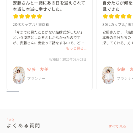
安藤さんと一緒にあの日を迎えられて
自分たちが何を
本当に本当に幸せでした。
識できた
20代カップル
東京都
30代カップル
東
「今までに見たことがない結婚式がしたい」
安藤さんは、「結
という漠然とした考えしかなかったのです
本来の自分たちの
が、安藤さんに出会って話をする中で、どん
探してくれる」方で
な一日にしたいのか？がどんどん具体的にな
もっと見る...
っていきました。

私たちは、既存の
と実際のプロセス
投稿日：2026年08月03日
何より嬉しかったのは、私達がやりたいと思
っていました。

安藤 友美
安藤 
ったことを、安藤さんは「何として...
新郎・新婦に招待
プランナー
プランナ
の、ほと...
FAQ
よくある質問
すべて見る