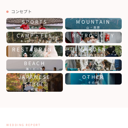
コンセプト
SPORTS
MOUNTAIN
スポーツ
山・高原
CAMP・FES
RETRO・CITY
キャンプ・フェス
レトロ・街中
RESTAURANT
GARDEN
ガーデン・森
レストラン・古民家
BEACH
STAY
海・ビーチ
ホテル・リゾート婚
JAPANESE
OTHER
STYLE
その他
和婚
WEDDING REPORT