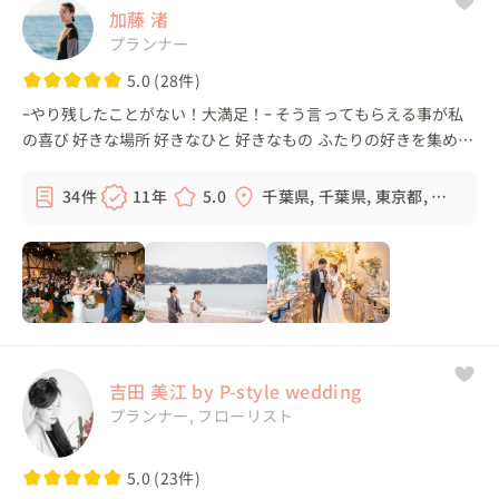
加藤 渚
プランナー
5.0 (28件)
ｰやり残したことがない！大満足！ｰ そう言ってもらえる事が私
の喜び 好きな場所 好きなひと 好きなもの ふたりの好きを集めた
人とは違う《ふたりらしい楽しい結婚式》を一緒に創っていきま
す 自由な発...
34件
11年
5.0
千葉県, 千葉県, 東京都, 埼
玉県, ...
吉田 美江 by P-style wedding
プランナー, フローリスト
5.0 (23件)