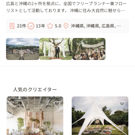
広島と沖縄の2ヶ所を拠点に、全国でフリープランナー兼フロー
リストとして活動しております。 沖縄に住み大自然に魅せられ
自然や地球に優しいエシカルウェディングも行っています。 ヒ
ヤリングを行いお二人の...
23件
13年
5.0
沖縄県, 沖縄県, 広島県, 福
岡県, ...
人気のクリエイター