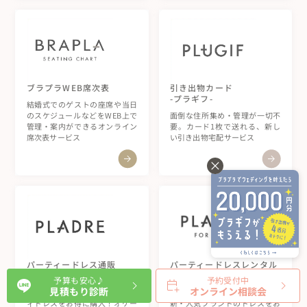
ブラプラWEB席次表
引き出物カード
-プラギフ-
結婚式でのゲストの座席や当日
のスケジュールなどをWEB上で
面倒な住所集め・管理が一切不
管理・案内ができるオンライン
要。カード1枚で送れる、新し
席次表サービス
い引き出物宅配サービス
パーティードレスレンタル
パーティードレス通販
-プラドレ for ONCE-
-プラドレ-
予算も安心♪
予約受付中
見積もり診断
オンライン相談会
【クーポン利用で5980円〜】最
人気ブランドの結婚式のパーテ
新・人気ブランドのドレスをお
ィドレスをお得に購入！オケー