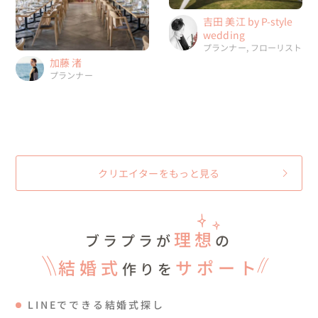
吉田 美江 by P-style
wedding
プランナー, フローリスト
加藤 渚
プランナー
クリエイターをもっと見る
理想
ブラプラが
の
結婚式
サポート
作りを
LINEでできる結婚式探し