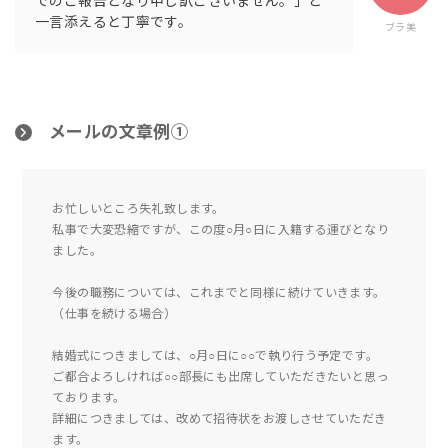
でのご報告となり申し訳ございません。」と
一言添えると丁寧です。
ブラ美
メールの文章例①
お忙しいところ失礼致します。
私事で大変恐縮ですが、この度○月○日に入籍する運びとなり
ました。
今後の職務については、これまでと同様に続けていきます。
（仕事を続ける場合）
結婚式につきましては、○月○日に○○で執り行う予定です。
ご都合よろしければ○○部長にも出席していただきたいと思っ
ております。
詳細につきましては、改めて招待状をお渡しさせていただき
ます。