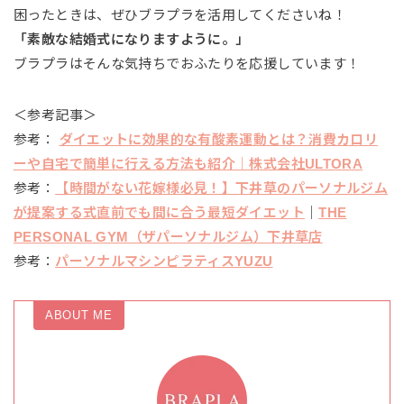
困ったときは、ぜひブラプラを活用してくださいね！
「素敵な結婚式になりますように。」
ブラプラはそんな気持ちでおふたりを応援しています！
＜参考記事＞
参考：
ダイエットに効果的な有酸素運動とは？消費カロリ
ーや自宅で簡単に行える方法も紹介｜株式会社ULTORA
参考：
【時間がない花嫁様必見！】下井草のパーソナルジム
が提案する式直前でも間に合う最短ダイエット
｜
THE
PERSONAL GYM（ザパーソナルジム）下井草店
参考：
パーソナルマシンピラティスYUZU
ABOUT ME