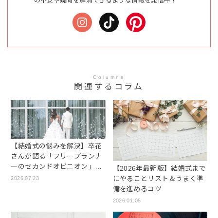
の不安や疑問を解消できるような情報を発信中！
Columns
関連するコラム
【結婚式の悩みを解決】卒花
さんが語る「フリープランナ
ーのセカンドオピニオン」の
【2026年最新版】結婚式まで
魅力
にやることリスト＆うまく準
2026.07.23
備を進めるコツ
2026.01.05