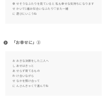
幸 せそうなふたりを見ていると 私も幸せな気持ちになります
せ かいで1番お似合いなふたり♡また一緒
に 遊びにいこうね
「お幸せに」②
お おきな決断をした二人へ
し あせはきっと
あ せらず育てるもの
わ け合いながら
せ なかを預け合って
に んさんきゃくで進んでね