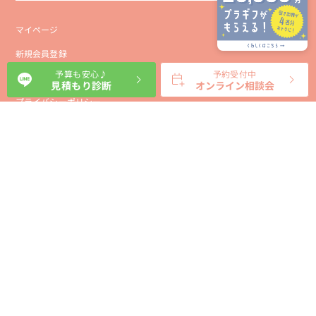
マイページ
新規会員登録
予算も安心♪
予約受付中
ブラプラ公式
元プランナーに
会社概要
LINEで相談する
オンライン相談
見積もり診断
オンライン相談会
プライバシーポリシー
事業者向け利用規約
利用規約
利用特定商取引に基づく表示規約
会員様向け利用規約
サイトに関するお問い合わせ
パートナー募集