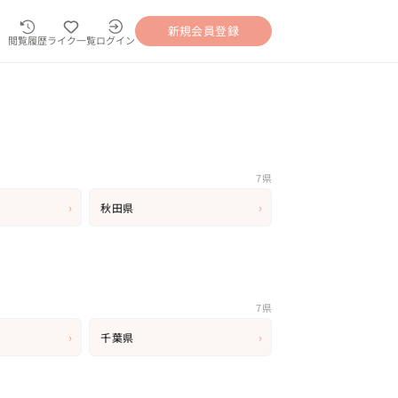
新規会員登録
閲覧履歴
ライク一覧
ログイン
7県
›
›
秋田県
7県
›
›
千葉県