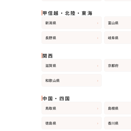
甲信越・北陸・東海
›
新潟県
富山県
›
長野県
岐阜県
関西
›
滋賀県
京都府
›
和歌山県
中国・四国
›
鳥取県
島根県
›
徳島県
香川県