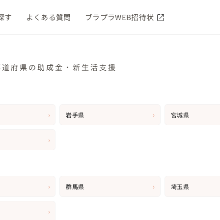
探す
よくある質問
ブラプラWEB招待状
都道府県の助成金・新生活支援
›
›
岩手県
宮城県
›
›
›
群馬県
埼玉県
›