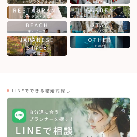
キャンプ・フェス
レトロ・街中
RESTAURANT
GARDEN
ガーデン・森
レストラン・古民家
BEACH
STAY
海・ビーチ
ホテル・リゾート婚
JAPANESE
OTHER
STYLE
その他
和婚
LINEでできる結婚式探し