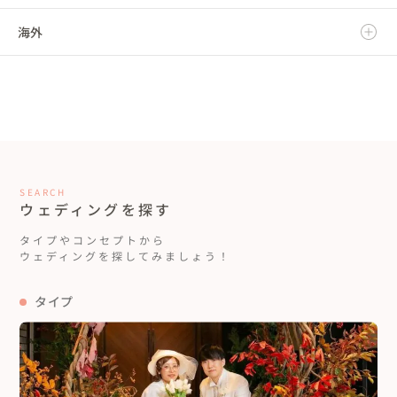
海外
東京都
福井県
大阪府
島根県
福岡県
神奈川県
山梨県
兵庫県
岡山県
佐賀県
海外
長野県
奈良県
広島県
長崎県
和歌山県
山口県
熊本県
SEARCH
ウェディングを探す
徳島県
大分県
タイプやコンセプトから
ウェディングを探してみましょう！
香川県
宮崎県
タイプ
愛媛県
鹿児島県
高知県
沖縄県