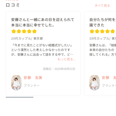
口コミ
すべて見る
安藤さんと一緒にあの日を迎えられて
自分たちが何を
本当に本当に幸せでした。
識できた
20代カップル
東京都
30代カップル
東
「今までに見たことがない結婚式がしたい」
安藤さんは、「結
という漠然とした考えしかなかったのです
本来の自分たちの
が、安藤さんに出会って話をする中で、どん
探してくれる」方で
な一日にしたいのか？がどんどん具体的にな
もっと見る...
っていきました。

私たちは、既存の
と実際のプロセス
投稿日：2026年08月03日
何より嬉しかったのは、私達がやりたいと思
っていました。

安藤 友美
安藤 
ったことを、安藤さんは「何として...
新郎・新婦に招待
プランナー
プランナ
の、ほと...