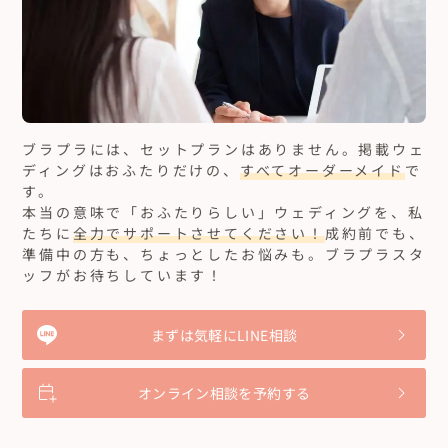
ブラプラには、セットプランはありません。
掲載ウェ
ディングはおふたりだけの、
すべてオーダーメイド
で
す。
本当の意味で「おふたりらしい」ウェディングを、私
たちに
全力でサポートさせてください！
成約前でも、
準備中の方も、ちょっとしたお悩みも。ブラプラスタ
ッフがお待ちしています！
まずは気軽にLINE相談
オンライン相談を予約する