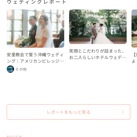
ウェディングレポート
笑顔とこだわりが詰まった、
安里教会で誓う沖縄ウェディ
【
お二人らしいホテルウェディ
ング｜アメリカンビレッジの
よ
ング
レストランパーティー
プ
その他
ン
ン
な
レポートをもっと見る
REVIEW