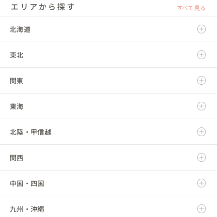
エリアから探す
すべて見る
北海道
東北
北海道
関東
青森県
東海
岩手県
茨城県
北陸・甲信越
宮城県
栃木県
岐阜県
関西
秋田県
群馬県
静岡県
新潟県
中国・四国
山形県
埼玉県
愛知県
富山県
滋賀県
九州・沖縄
福島県
千葉県
三重県
石川県
京都府
鳥取県