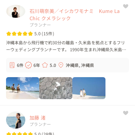
石川萌奈美／イシカワモナミ Kume La
Chic クメラシック
プランナー
5.0 (15件)
沖縄本島から飛行機で約30分の離島・久米島を拠点とするフリ
ーウェディングプランナーです。 1990年生まれ沖縄県久米島町
出身のO型。 二児の母。 --------------------------------------------------
---------...
6件
6年
5.0
沖縄県, 沖縄県
加藤 渚
プランナー
5.0 (28件)