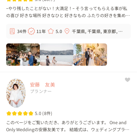
ｰやり残したことがない！大満足！ｰ そう言ってもらえる事が私
の喜び 好きな場所 好きなひと 好きなもの ふたりの好きを集めた
人とは違う《ふたりらしい楽しい結婚式》を一緒に創っていきま
す 自由な発...
34件
11年
5.0
千葉県, 千葉県, 東京都, 埼
玉県, ...
安藤 友美
プランナー
5.0 (8件)
このページをご覧いただき、ありがとうございます。 One and
Only Weddingの安藤友美です。 結婚式は、ウェディングプラン
ナー一人では創れません。 おふたり、ご家族、そして結婚式を