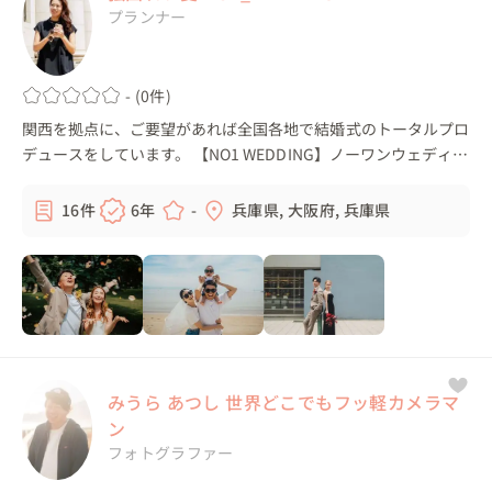
プランナー
- (0件)
関西を拠点に、ご要望があれば全国各地で結婚式のトータルプロ
デュースをしています。 【NO1 WEDDING】ノーワンウェディン
グ ひとつだけじゃない あなただけの特別な結婚式を 結婚式と
いえば、全員がSNSを...
16件
6年
-
兵庫県, 大阪府, 兵庫県
みうら あつし 世界どこでもフッ軽カメラマ
ン
フォトグラファー