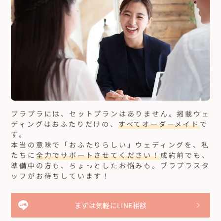
ブラプラには、セットプランはありません。
掲載ウェ
ディングはおふたりだけの、
すべてオーダーメイド
で
す。
本当の意味で「おふたりらしい」ウェディングを、私
たちに
全力でサポートさせてください！
成約前でも、
準備中の方も、ちょっとしたお悩みも。ブラプラスタ
ッフがお待ちしています！
まずは気軽にLINE相談