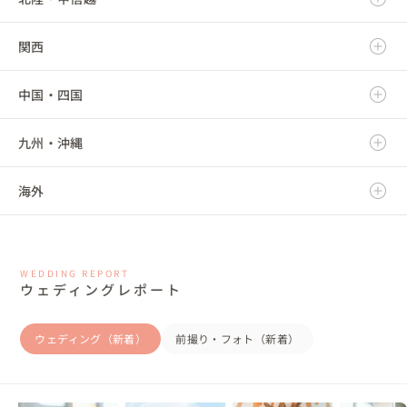
関西
秋田県
群馬県
静岡県
新潟県
中国・四国
山形県
埼玉県
愛知県
富山県
滋賀県
九州・沖縄
福島県
千葉県
三重県
石川県
京都府
鳥取県
海外
東京都
福井県
大阪府
島根県
福岡県
神奈川県
山梨県
兵庫県
岡山県
佐賀県
海外
WEDDING REPORT
長野県
奈良県
広島県
長崎県
ウェディングレポート
和歌山県
山口県
熊本県
ウェディング（新着）
前撮り・フォト（新着）
徳島県
大分県