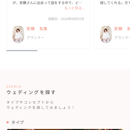
が、安藤さんに出会って話をする中で、どん
探してくれる」方で
な一日にしたいのか？がどんどん具体的にな
もっと見る...
っていきました。

私たちは、既存の
と実際のプロセス
投稿日：2026年08月03日
何より嬉しかったのは、私達がやりたいと思
っていました。

安藤 友美
安藤 
ったことを、安藤さんは「何として...
新郎・新婦に招待
プランナー
プランナ
の、ほと...
SEARCH
ウェディングを探す
タイプやコンセプトから
ウェディングを探してみましょう！
タイプ