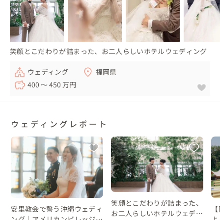
笑顔とこだわりが詰まった、お二人らしいホテルウェディング
ウェディング
福岡県
400 〜 450 万円
ウェディングレポート
笑顔とこだわりが詰まった、
安里教会で誓う沖縄ウェディ
【
お二人らしいホテルウェディ
ング｜アメリカンビレッジの
よ