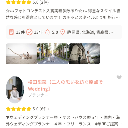
5.0 (2件)
☆⭐︎⭐︎フォトコンテスト入賞実績多数あり☆⭐︎⭐︎ 得意なスタイル 自
然な感じを得意としています！ カチッとスタイルよりも 旅行し
ているような、デートをしているような そんな時間を撮りたい
と思っています...
13件
13年
5.0
静岡県, 北海道, 青森県, 岩
手県, ...
横田里菜【二人の思いを紡ぐ原点で
Wedding】
プランナー
5.0 (6件)
▼ウェディングプランナー歴 ・ゲストハウス歴５年 ・国内・海
外ウェディングプランナー４年 ・フリーランス 4年 ▼ご提案で