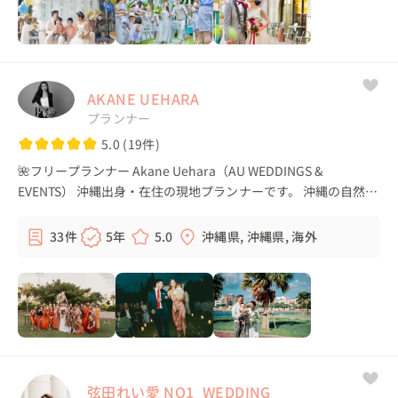
AKANE UEHARA
プランナー
5.0 (19件)
🌺フリープランナー Akane Uehara（AU WEDDINGS &
EVENTS） 沖縄出身・在住の現地プランナーです。 沖縄の自然・
文化と海外のウェディングスタイルを組み合わせた、自分たちら
しいオーダーメイドウェディングをご...
33件
5年
5.0
沖縄県, 沖縄県, 海外
弦田れい愛 NO1_WEDDING