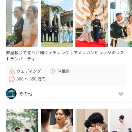
香川県
宮崎県
愛媛県
鹿児島県
高知県
沖縄県
安里教会で誓う沖縄ウェディング｜アメリカンビレッジのレス
トランパーティー
ウェディング
沖縄県
300 〜 350 万円
その他