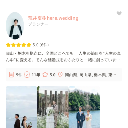
荒井夏樹here.wedding
プランナー
5.0 (6件)
岡山・栃木を拠点に、全国どこへでも。 人生の節目を“人生の真
ん中”に変える、そんな結婚式をおふたりと一緒に創っていま
す。 「ありがとうの先に、またねがある」 そんな繋がりが続い
ていくような、心に残る一...
9件
11年
5.0
岡山県, 岡山県, 栃木県, 東京
都, ...