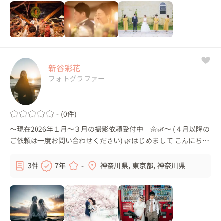
新谷彩花
フォトグラファー
- (0件)
〜現在2026年１月〜３月の撮影依頼受付中！🌼🌿〜 (４月以降の
ご依頼は一度お問い合わせください) 🌿はじめまして こんにち
は！フリーランスカメラマンの新谷彩花(しんがいあやか)です🌷
福岡県出身で現在は神...
3件
7年
-
神奈川県, 東京都, 神奈川県