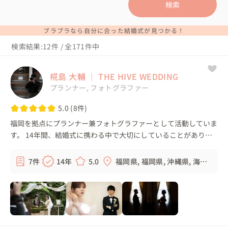
検索
ブラプラなら自分に合った結婚式が見つかる！
検索結果:12件 / 全171件中
椛島 大輔 ｜ THE HIVE WEDDING
プランナー, フォトグラファー
5.0 (8件)
福岡を拠点にプランナー兼フォトグラファーとして活動していま
す。 14年間、結婚式に携わる中で大切にしていることがありま
す。 結婚式やフォトウェディングで大切なのは、誰かと比べる
ことではなく、お二人にと...
7件
14年
5.0
福岡県, 福岡県, 沖縄県, 海外,
...