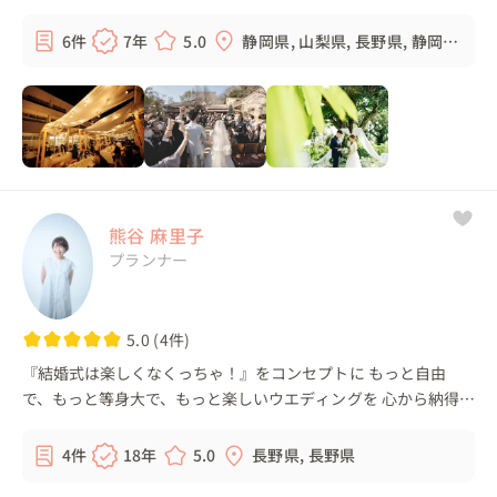
きる結婚式のスタイル ・レストランでのウェディング ・野外で
のアウトドアウェデ...
6件
7年
5.0
静岡県, 山梨県, 長野県, 静岡
県, ...
熊谷 麻里子
プランナー
5.0 (4件)
『結婚式は楽しくなくっちゃ！』をコンセプトに もっと自由
で、もっと等身大で、もっと楽しいウエディングを 心から納得し
ていただけるように、一緒に創造していきます。 レストラン プ
ロデュース会社 ゲスト...
4件
18年
5.0
長野県, 長野県