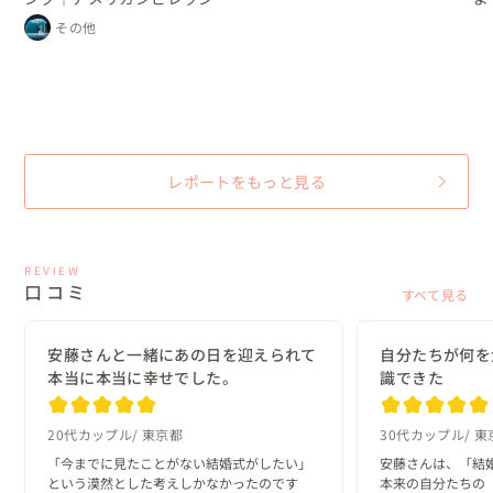
ング
レストランパーティー
プ
その他
ン
ン
な
レポートをもっと見る
REVIEW
口コミ
すべて見る
安藤さんと一緒にあの日を迎えられて
自分たちが何を
本当に本当に幸せでした。
識できた
20代カップル
東京都
30代カップル
東
「今までに見たことがない結婚式がしたい」
安藤さんは、「結
という漠然とした考えしかなかったのです
本来の自分たちの