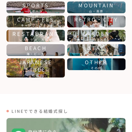
SPORTS
MOUNTAIN
スポーツ
山・高原
CAMP・FES
RETRO・CITY
キャンプ・フェス
レトロ・街中
RESTAURANT
GARDEN
ガーデン・森
レストラン・古民家
BEACH
STAY
海・ビーチ
ホテル・リゾート婚
JAPANESE
OTHER
STYLE
その他
和婚
LINEでできる結婚式探し