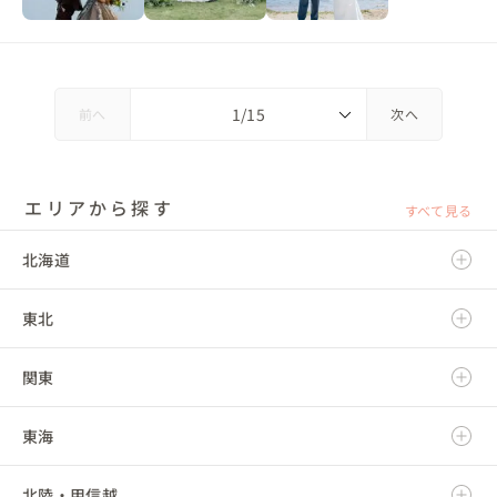
前へ
次へ
エリアから探す
すべて見る
北海道
東北
北海道
関東
青森県
東海
岩手県
茨城県
北陸・甲信越
宮城県
栃木県
岐阜県