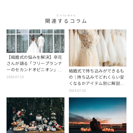
Columns
関連するコラム
【結婚式の悩みを解決】卒花
さんが語る「フリープランナ
ーのセカンドオピニオン」の
結婚式で持ち込みができるも
魅力
の｜持ち込みでどれくらい安
2026.07.23
くなるかアイテム別に解説し
ます
2024.07.02