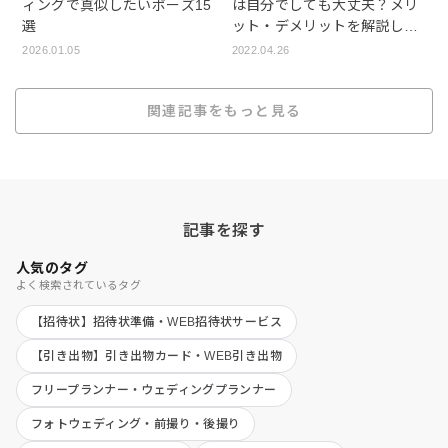
ィングで真似したいポーズ15
は自分でしても大丈夫？メリ
選
ット・デメリットを解説しま
す
2026.01.05
2022.04.26
関連記事をもっと見る
記事を探す
人気のタグ
よく検索されているタグ
【招待状】招待状準備・WEB招待状サービス
【引き出物】引き出物カード・WEB引き出物
フリープランナー・ウェディングプランナー
フォトウェディング・前撮り・後撮り