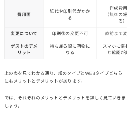
作成費用
紙代や印刷代がかか
費用面
（無料の場
る
る）
変更について
印刷後の変更不可
直前まで変
ゲストのデメ
持ち帰る際に荷物に
スマホに慣れ
リット
なる
と確認が難
上の表を見てわかる通り、紙のタイプとWEBタイプどちら
にもメリットとデメリットがあります。
では、それぞれのメリットとデメリットを詳しく見ていきま
しょう。