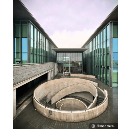
＠shaozhen9