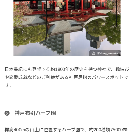
＠shuji_inaoka
日本書紀にも登場する約1800年の歴史を持つ神社で、縁結び
や恋愛成就などのご利益がある神戸屈指のパワースポットで
す。
神戸布引ハーブ園
標高400mの山上に位置するハーブ園で、約200種類75000株