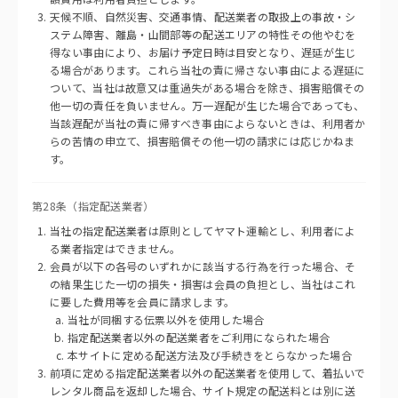
天候不順、自然災害、交通事情、配送業者の取扱上の事故・シ
ステム障害、離島・山間部等の配送エリアの特性その他やむを
得ない事由により、お届け予定日時は目安となり、遅延が生じ
る場合があります。これら当社の責に帰さない事由による遅延に
ついて、当社は故意又は重過失がある場合を除き、損害賠償その
他一切の責任を負いません。万一遅配が生じた場合であっても、
当該遅配が当社の責に帰すべき事由によらないときは、利用者か
らの苦情の申立て、損害賠償その他一切の請求には応じかねま
す。
第28条（指定配送業者）
当社の指定配送業者は原則としてヤマト運輸とし、利用者によ
る業者指定はできません。
会員が以下の各号のいずれかに該当する行為を行った場合、そ
の結果生じた一切の損失・損害は会員の負担とし、当社はこれ
に要した費用等を会員に請求します。
当社が同梱する伝票以外を使用した場合
指定配送業者以外の配送業者をご利用になられた場合
本サイトに定める配送方法及び手続きをとらなかった場合
前項に定める指定配送業者以外の配送業者を使用して、着払いで
レンタル商品を返却した場合、サイト規定の配送料とは別に送