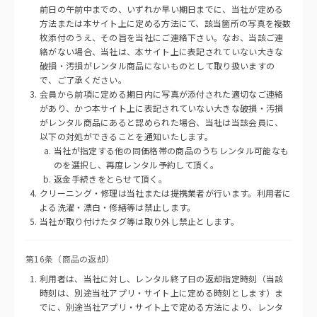
前日の午前中までの、いずれか早い期日までに、当社が定める
方法または本サイト上に定める方法にて、該当箇所の写真を複数
枚添付のうえ、その旨を当社にご連絡下さい。なお、当該ご連
絡がない場合、当社は、本サイト上に表記されていない大きな
破損・汚損がレンタル商品にないものとして取り扱いますの
で、ご了承ください。
会員から前項に定める期日内に写真が添付された適切なご連絡
があり、かつ本サイト上に表記されていない大きな破損・汚損
がレンタル商品にあると認められた場合、当社は当該会員に、
以下の対処ができることを通知いたします。
当社が指定する他の同価格帯の商品のうちレンタル可能なも
のを選択し、再度レンタル予約して頂く。
返金手続きをとらせて頂く。
クリーニング・修理は当社または提携業者が行います。利用者に
よる洗濯・漂白・修繕等は禁止します。
当社が取り付けたタグ等は取り外し禁止とします。
第16条（商品の返却）
利用者は、当社に対し、レンタル終了日の返却指定時刻（当該
時刻は、別途当社アプリ・サイト上に定める時刻とします）ま
でに、別途当社アプリ・サイト上で定める方法により、レンタ