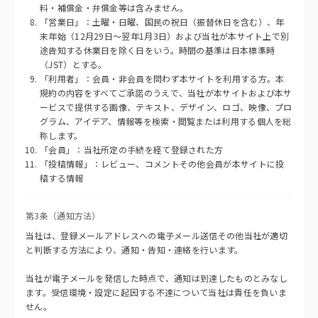
料・補償金・弁償金等は含みません。
「営業日」：土曜・日曜、国民の祝日（振替休日を含む）、年
末年始（12月29日〜翌年1月3日）および当社が本サイト上で別
途告知する休業日を除く日をいう。時間の基準は日本標準時
（JST）とする。
「利用者」：会員・非会員を問わず本サイトを利用する方。本
規約の内容をすべてご承諾のうえで、当社が本サイトおよび本サ
ービスで提供する画像、テキスト、デザイン、ロゴ、映像、プロ
グラム、アイデア、情報等を検索・閲覧または利用する個人を総
称します。
「会員」：当社所定の手続を経て登録された方
「投稿情報」：レビュー、コメントその他会員が本サイトに投
稿する情報
第3条（通知方法）
当社は、登録メールアドレスへの電子メール送信その他当社が適切
と判断する方法により、通知・告知・連絡を行います。
当社が電子メールを発信した時点で、通知は到達したものとみなし
ます。受信環境・設定に起因する不達について当社は責任を負いま
せん。