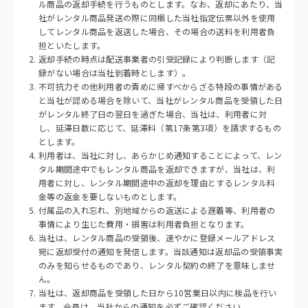
ル商品の返却手続を行うものとします。なお、返却にあたり、当
社がレンタル商品発送の際に同梱した当社指定伝票以外を使用
してレンタル商品を返送した場合、その場合の送料を利用者負
担といたします。
返却手続の時点は配送事業者の引受記録により判断します（記
録がない場合は当社到着時とします）。
不可抗力その他利用者の責めに帰すべからざる特段の事情がある
と当社が認める場合を除いて、当社がレンタル商品を受領した日
がレンタル終了日の翌日を過ぎた場合、当社は、利用者に対
し、延滞日数に応じて、延滞料（第17条第3項）を請求するもの
とします。
利用者は、当社に対し、あらかじめ通知することによって、レン
タル期間途中でもレンタル商品を返却できますが、当社は、利
用者に対し、レンタル期間途中の返却を理由とするレンタル料
金等の返金を要しないものとします。
付属品の入れ忘れ、別地域からの返送による遅着等、利用者の
事情により生じた費用・損害は利用者負担となります。
当社は、レンタル商品の受領後、速やかに登録メールアドレス
宛に返却受付の通知を発信します。当該通知は返却品の受領事実
のみを知らせるものであり、レンタル契約の終了を意味しませ
ん。
当社は、返却商品を受領した日から10営業日以内に検品を行い
ます。会員は、当社からの通知を必ずご確認ください。