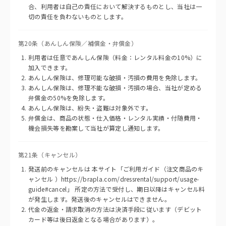
合、利用者は自己の責任において解決するものとし、当社は一
切の責任を負わないものとします。
第20条（あんしん保険／補償金・弁償金）
利用者は任意であんしん保険（料金：レンタル料金の10%）に
加入できます。
あんしん保険は、修理可能な破損・汚損の費用を免除します。
あんしん保険は、修理不能な破損・汚損の場合、当社が定める
弁償金の50%を免除します。
あんしん保険は、紛失・盗難は対象外です。
弁償金は、商品の状態・仕入価格・レンタル実績・付随費用・
機会損失等を勘案して当社が算定し通知します。
第21条（キャンセル）
発送前のキャンセルは 本サイト「ご利用ガイド（注文商品のキ
ャンセル ）https://brapla.com/dressrental/support/usage-
guide#cancel」 所定の方法で受付し、期日以降はキャンセル料
が発生します。発送後のキャンセルはできません。
代金の返金・請求取消の方法は決済手段に従います（デビット
カード等は後日返金となる場合があります）。