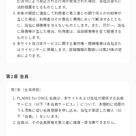
む法令により禁止される行為が発見された場合、当社は直ちに
法的措置をとるものとします。
本条の規定に違反して利用者と第三者との間で何らかの紛争が
生じた場合、利用者はその責任と費用において解決するととも
に、当社に損害等を与えないものとします。また、万が一、当社
に損害等が生じた場合、利用者は、当該損害等を全て賠償する
ものとします。
本サイト及び本サービスに関する著作権・商標権等は当社また
はライセンサーに帰属します。投稿情報の取扱いは第29条の定
めによります。
第2章 会員
第7条（会員資格）
PLADRE for ONCE 会員は、本サイトおよび当社が提供する会員
サービス（以下「本会員サービス」）について、本規約に同意の
うえ次条に従い会員登録を申し込み、当社が承認した個人（以
下「会員」）をいいます。
会員は、その会員資格を第三者に譲渡・貸与等できません。