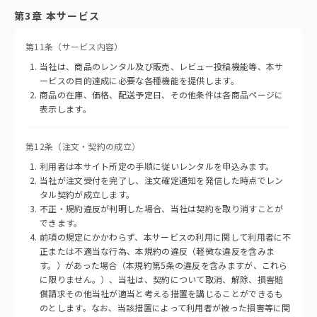
第3章 本サービス
第11条（サービス内容）
当社は、商品のレンタル及び販売、レビュー投稿機能等、本サ
ービスの目的達成に必要な各種機能を提供します。
商品の在庫、価格、配送予定日、その他条件は各商品ページに
表示します。
第12条（注文・契約の成立）
利用者は本サイト所定の手順に従いレンタルを申込みます。
当社が注文受付を完了し、注文確定通知を発信した時点でレン
タル契約が成立します。
不正・規約違反が判明した場合、当社は契約を取り消すことが
できます。
前項の規定にかかわらず、本サービスの利用に関して利用者に不
正または不適当な行為、本規約の違反（軽微な違反を含みま
す。）があった場合（本規約第5条の違反を含みますが、これら
に限りません。）、当社は、契約について取消、解除、損害賠
償請求その他当社が適当と考える措置を講じることができるも
のとします。なお、当該措置によって利用者が被った損害等に関