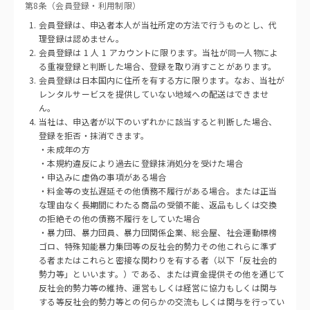
第8条（会員登録・利用制限）
会員登録は、申込者本人が当社所定の方法で行うものとし、代
理登録は認めません。
会員登録は 1 人 1 アカウントに限ります。当社が同一人物によ
る重複登録と判断した場合、登録を取り消すことがあります。
会員登録は日本国内に住所を有する方に限ります。なお、当社が
レンタルサービスを提供していない地域への配送はできませ
ん。
当社は、申込者が以下のいずれかに該当すると判断した場合、
登録を拒否・抹消できます。
・未成年の方
・本規約違反により過去に登録抹消処分を受けた場合
・申込みに虚偽の事項がある場合
・料金等の支払遅延その他債務不履行がある場合。または正当
な理由なく長期間にわたる商品の受領不能、返品もしくは交換
の拒絶その他の債務不履行をしていた場合
・暴力団、暴力団員、暴力団関係企業、総会屋、社会運動標榜
ゴロ、特殊知能暴力集団等の反社会的勢力その他これらに準ず
る者またはこれらと密接な関わりを有する者（以下「反社会的
勢力等」といいます。）である、または資金提供その他を通じて
反社会的勢力等の維持、運営もしくは経営に協力もしくは関与
する等反社会的勢力等との何らかの交流もしくは関与を行ってい