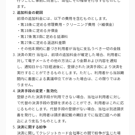
行うことに事前に同意し、当社にその権限を付与するものとし
ます。
追加料金の範囲
前項の追加料金には、以下の費用を含むものとします。
・第18条に定める修理費用・クリーニング費用（=補償金）
・第18条に定める弁償金
・第17条第3項に定める延滞料
・第27条に定める返送料差額
・その他本規約に基づき利用者が当社に支払うべき一切の金銭
決済の実行 当社は、前項の追加料金が確定した場合、利用者に
対して電子メールその他の方法により金額および内容を通知
し、通知日から7日経過後に、登録された決済手段により決済を
実行することができるものとします。ただし、利用者から当該期
間内に書面による異議申立てがあった場合は、この限りではあ
りません。
決済手段の変更・無効化
登録された決済手段が利用できない場合、当社は利用者に対し
て代替の決済手段の登録を求めることができ、利用者はこれに応
じるものとします。代替手段の登録がない場合、当社は別途請求
書を発行し、利用者は請求書記載の期日までに指定口座への振
込により支払うものとします。
決済に関する紛争
決済に関してクレジットカード会社等との間で紛争が生じた場