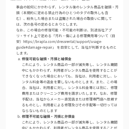
事由の如何にかかわらず、レンタル後のレンタル商品を破損・汚
損（本規約に定める禁止行為のひとつのタグの取外しも含
む）、紛失した場合または盗難された場合の取扱いに関して
は、次の各号の定めるとおりとします。
なお、この場合の修復可能・不可能の判断は、別途当社アプ
リ・サイト上で定める「汚れ・傷による修理費用等ついて（目
安）https://brapla.com/dressrental/support/usage-
guide#damage-repair」 を目安として、当社が判断するものと
します。
修復可能な破損・汚損と補償金
これにより、レンタル商品の一部が滅失等し、レンタル期間
中にもかかわらず、利用者がレンタル商品を使用することが
できなくなった場合においても、当社は、利用者に対し、レ
ンタル料金等の返金を要しないものとします。また、この場
合、当社は、利用者に対し、レンタル料金等とは別に、修理
費用またはクリーニング費用を請求いたします。なお、修理
手配は、当社からメーカー直営店または修理専門店へ依頼す
るものとし、利用者による修理及びその手配等一切行っては
ならないものとします
修理不可能な破損・汚損と弁償金
これにより、レンタル商品の一部が滅失等し、レンタル期間
中にもかかわらず、利用者がレンタル商品を使用することが