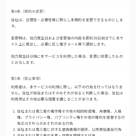
第4条（規約の変更）
当社は、合理性・必要性等に照らし本規約を変更できるものとしま
す。
変更時は、効力発生日および変更後の内容を原則30日前までに本サ
イト上に掲出し、必要に応じ電子メール等で通知します。
効力発生日以降に本サービスを利用した場合、変更に同意したもの
とみなします。
第5条（禁止事項）
利用者は、本サービスの利用に際し、以下の行為を行ってはなりま
せん。当社が該当またはそのおそれがあると判断した場合、当社は
利用停止その他必要な措置を講じることがあります。
当社または第三者の著作権その他の知的財産権、肖像権、人格
権、プライバシー権、パブリシティ権その他の権利を侵害する行
為又はそれらのおそれのある行為
当社または第三者に対する虚偽情報の提供、公序良俗違反行為
当社または第三者の名誉・信用を毀損する行為