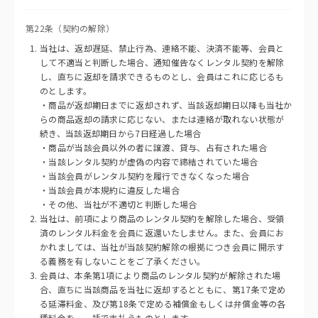
第22条（契約の解除）
当社は、返却遅延、禁止行為、連絡不能、決済不能等、会員と
して不適当と判断した場合、通知催告なくレンタル契約を解除
し、直ちに返却を請求できるものとし、会員はこれに応じるも
のとします。
・商品が返却期日までに返却されず、当該返却期日以降も当社か
らの商品返却の請求に応じない、または連絡が取れない状態が
続き、当該返却期日から7日経過した場合
・商品が当該会員以外の者に譲渡、貸与、占有された場合
・当該レンタル契約が虚偽の内容で締結されていた場合
・当該会員がレンタル契約を履行できなくなった場合
・当該会員が本規約に違反した場合
・その他、当社が不適切と判断した場合
当社は、前項により商品のレンタル契約を解除した場合、受領
済のレンタル料金を会員に返還いたしません。また、会員にお
かれましては、当社が当該契約解除の根拠につき会員に開示す
る義務を有しないことをご了承ください。
会員は、本条第1項により商品のレンタル契約が解除された場
合、直ちに当該商品を当社に返却するとともに、第17条で定め
る延滞料金、及び第18条で定める補償金もしくは弁償金等の各
種料金を、一括で支払うものとします。