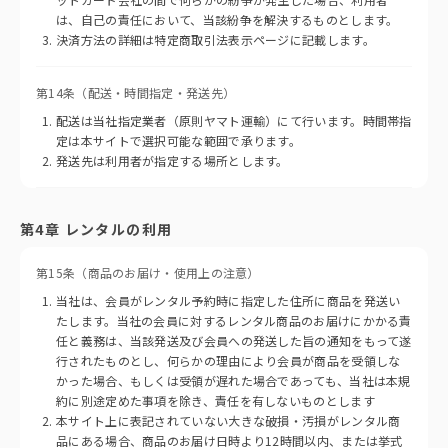
は、自己の責任において、当該紛争を解決するものとします。
決済方法の詳細は特定商取引法表示ページに記載します。
第14条（配送・時間指定・発送先）
配送は当社指定業者（原則ヤマト運輸）にて行います。時間帯指
定は本サイトで選択可能な範囲で承ります。
発送先は利用者が指定する場所とします。
第4章 レンタルの利用
第15条（商品のお届け・使用上の注意）
当社は、会員がレンタル予約時に指定した住所に商品を発送い
たします。当社の会員に対するレンタル商品のお届けにかかる責
任と義務は、当該発送及び会員への発送した旨の通知をもって遂
行されたものとし、何らかの理由により会員が商品を受領しな
かった場合、もしくは受領が遅れた場合であっても、当社は本規
約に別途定めた事項を除き、責任を有しないものとします
本サイト上に表記されていない大きな破損・汚損がレンタル商
品にある場合、商品のお届け日時より12時間以内、または挙式