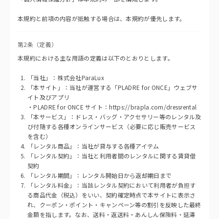
本規約と前項の内容が抵触する場合は、本規約が優先します。
第2条（定義）
本規約における主な用語の定義は以下のとおりとします。
「当社」：株式会社ParaLux
「本サイト」：当社が運営する「PLADRE for ONCE」ウェブサ
イト及びアプリ
・PLADRE for ONCE サイト：https://brapla.com/dressrental
「本サービス」：ドレス・バッグ・アクセサリー等のレンタル及
び付随する各種オンラインサービス（必要に応じ販売サービス
を含む）
「レンタル商品」：当社が貸与する各種アイテム
「レンタル契約」：当社と利用者間のレンタルに関する賃貸借
契約
「レンタル期間」：レンタル開始日から返却期日まで
「レンタル料金」：当該レンタル契約において利用者が負担す
る商品代金（税込）をいい、契約確定時点で本サイトに表示さ
れ、クーポン・ポイント・キャンペーン等の割引を反映した最終
金額を指します。なお、送料・返送料・あんしん保険料・延滞