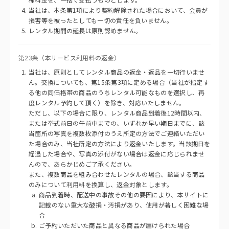
当社は、本条第1項により契約解除された場合において、会員が
損害等を被ったとしても一切の責任を負いません。
レンタル期間の延長は原則認めません。
第23条（本サービス利用料の返金）
当社は、原則としてレンタル商品の返金・返品を一切行いませ
ん。交換についても、第15条第3項に定める場合（当社が指定す
る他の同価格帯の商品のうちレンタル可能なものを選択し、再
度レンタル予約して頂く）を除き、対応いたしません。
ただし、以下の場合に限り、レンタル商品到着後12時間以内、
または挙式前日の午前中までの、いずれか早い期日までに、該
当箇所の写真を複数枚添付のうえ所定の方法でご連絡いただい
た場合のみ、当社所定の方法により返金いたします。当該期日を
経過した場合や、写真の添付がない場合は返金に応じられませ
んので、あらかじめご了承ください。
また、複数商品を組み合わせたレンタルの場合、該当する商品
のみについて利用料を換算し、返金対象とします。
商品到着時、配送中の事故その他の要因により、本サイトに
記載のない重大な破損・汚損があり、使用が著しく困難な場
合
ご予約いただいた商品と異なる商品が届けられた場合