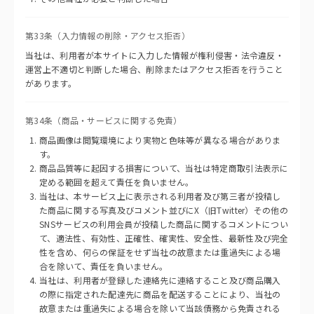
第33条（入力情報の削除・アクセス拒否）
当社は、利用者が本サイトに入力した情報が権利侵害・法令違反・
運営上不適切と判断した場合、削除またはアクセス拒否を行うこと
があります。
第34条（商品・サービスに関する免責）
商品画像は閲覧環境により実物と色味等が異なる場合がありま
す。
商品品質等に起因する損害について、当社は特定商取引法表示に
定める範囲を超えて責任を負いません。
当社は、本サービス上に表示される利用者及び第三者が投稿し
た商品に関する写真及びコメント並びにX（旧Twitter）その他の
SNSサービスの利用会員が投稿した商品に関するコメントについ
て、適法性、有効性、正確性、確実性、安全性、最新性及び完全
性を含め、何らの保証をせず当社の故意または重過失による場
合を除いて、責任を負いません。
当社は、利用者が登録した連絡先に連絡すること及び商品購入
の際に指定された配達先に商品を配送することにより、当社の
故意または重過失による場合を除いて当該債務から免責される