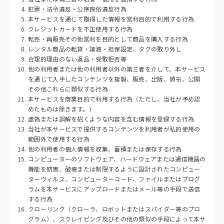
犯罪・法令違反・公序良俗違反行為
本サービスを通じて取得した情報を営利目的で利用する行為
クレジットカードを不正使用する行為
転売・再販売その他営利を目的として商品を購入する行為
レンタル商品の転貸・譲渡・担保設定、タグの取り外し
合理的理由のない返品・受取拒否等
他の利用者または他の利用者以外の第三者を介して、本サービス
を通じて入手したコンテンツを複製、販売、出版、頒布、公開
その他これらに類似する行為
本サービスを商業目的で利用する行為（ただし、当社が予め認
めたものは除きます。）
虚偽または誤解を招くような内容を含む情報を登録する行為
当社が本サービスで提供するコンテンツを利用者が私的使用の
範囲外で使用する行為
他の利用者の個人情報を収集、蓄積または保存する行為
コンピューターのソフトウェア、ハードウェアまたは通信機器の
機能を妨害、破壊または制限するように設計されたコンピュー
ターウィルス、コンピューターコード、ファイルまたはプログ
ラムを本サービスにアップロードまたはメール等の手段で送信
する行為
クローリング（クローラ、ロボットまたはスパイダー等のプロ
グラム）、スクレイピング及びその他の類似の手段によって本サ