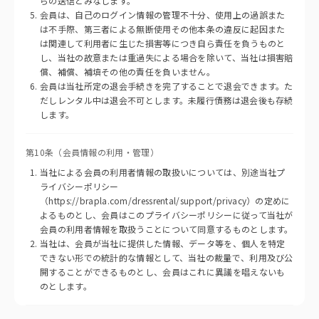
らの送信とみなします。
会員は、自己のログイン情報の管理不十分、使用上の過誤また
は不手際、第三者による無断使用その他本条の違反に起因また
は関連して利用者に生じた損害等につき自ら責任を負うものと
し、当社の故意または重過失による場合を除いて、当社は損害賠
償、補償、補填その他の責任を負いません。
会員は当社所定の退会手続きを完了することで退会できます。た
だしレンタル中は退会不可とします。未履行債務は退会後も存続
します。
第10条（会員情報の利用・管理）
当社による会員の利用者情報の取扱いについては、別途当社プ
ライバシーポリシー
（https://brapla.com/dressrental/support/privacy）の定めに
よるものとし、会員はこのプライバシーポリシーに従って当社が
会員の利用者情報を取扱うことについて同意するものとします。
当社は、会員が当社に提供した情報、データ等を、個人を特定
できない形での統計的な情報として、当社の裁量で、利用及び公
開することができるものとし、会員はこれに異議を唱えないも
のとします。