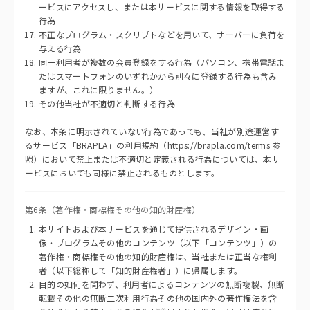
ービスにアクセスし、または本サービスに関する情報を取得する
行為
不正なプログラム・スクリプトなどを用いて、サーバーに負荷を
与える行為
同一利用者が複数の会員登録をする行為（パソコン、携帯電話ま
たはスマートフォンのいずれかから別々に登録する行為も含み
ますが、これに限りません。）
その他当社が不適切と判断する行為
なお、本条に明示されていない行為であっても、当社が別途運営す
るサービス「BRAPLA」の利用規約（https://brapla.com/terms 参
照）において禁止または不適切と定義される行為については、本サ
ービスにおいても同様に禁止されるものとします。
第6条（著作権・商標権その他の知的財産権）
本サイトおよび本サービスを通じて提供されるデザイン・画
像・プログラムその他のコンテンツ（以下「コンテンツ」）の
著作権・商標権その他の知的財産権は、当社または正当な権利
者（以下総称して「知的財産権者」）に帰属します。
目的の如何を問わず、利用者によるコンテンツの無断複製、無断
転載その他の無断二次利用行為その他の国内外の著作権法を含