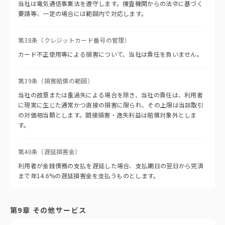
当社は電気通信事業法を遵守します。捜査機関からの法令に基づく
要請等、一定の場合には範囲内で対応します。
第38条（クレジットカード番号の管理）
カード不正使用等による損害について、当社は責任を負いません。
第39条（損害賠償の範囲）
当社の故意または重過失による場合を除き、当社の責任は、利用者
に現実に生じた通常かつ直接の損害に限られ、その上限は当該取引
の対価相当額とします。間接損害・逸失利益は賠償対象外としま
す。
第40条（遅延損害金）
利用者が金銭債務の支払を遅延した場合、支払期日の翌日から完済
まで年14.6%の遅延損害金を支払うものとします。
第9章 その他サービス