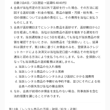
日数3泊4日／2日遅延→延滞料4840円）
会員が当社所定の方法以外で返却を行った場合、その方法に起
因する返却日数・料金の増加、商品の破損・汚損・紛失等、一
切の損害については会員の責任とし、その費用を当社に支払う
ものとします。
会員が返却期日までにレンタル商品を返却せず、返却期日から2
日を経過した場合、当社は当該商品の返却を催告する通知を行
います。当該通知後さらに5日を経過しても当社が当該商品の受
領を確認できないときは、当該商品を「全損扱い」とし、延滞
料は請求せず、第18条に基づく弁償金のみを、登録済みクレジ
ットカードによる決済又は当社指定口座への振込その他当社が
適当と認める方法により支払うものとします。なお、全損扱いと
なっても当該商品の返却義務は消滅しません。
当該レンタル商品の仕入れ価格
当該レンタル商品のレンタル実績
当該レンタル商品のレンタルおよび返却にかかる諸費用
当該レンタル商品の予期せぬ予約不能、並びにそれによる他
会員への損失及び当社の機会損失
なお、会員が前項の弁償金を支払わない場合、刑事告訴を含む
法的措置を講じることがあります。
第18条（レンタル商品の汚損・破損／紛失・盗難）