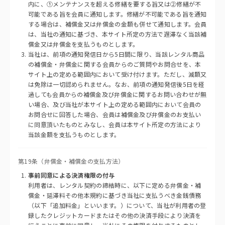
内に、①メンテナンスを超える修繕を要する旨又は②修繕が不
可能である旨を会員に通知します。修繕が不可能である旨を通知
する場合は、補償金又は弁償金の金額も併せて通知します。会員
は、当社の通知に基づき、本サイト所定の方法で遅滞なく当該補
償金又は弁償金を支払うものとします。
当社は、前項の通知発信日から5日間に限り、当該レンタル商品
の補償金・弁償金に関する会員からのご質問やお問合せを、本
サイト上の定める範囲内において受け付けます。ただし、減額又
は免除は一切認められません。なお、前項の通知発信後5日を経
過しても会員からの補償金及び弁償金に関するお問い合わせが無
い場合、及び当社が本サイト上の定める範囲内において会員の
お問合せに回答した場合、会員は補償金及び弁償金のお支払い
に同意頂いたものとみなし、会員は本サイト所定の方法により
当該金額を支払うものとします。
第19条（弁償金・補償金の支払方法）
事前同意による決済権限の付与
利用者は、レンタル契約の締結時に、以下に定める弁償金・補
償金・延滞料その他本規約に基づき当社に支払うべき金銭債務
（以下「追加料金」といいます。）について、当社が利用者の登
録したクレジットカードまたはその他の決済手段により決済を