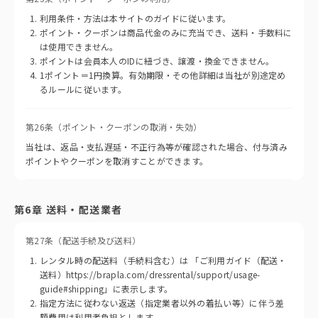
利用条件・方法は本サイトのガイドに従います。
ポイント・クーポンは商品代金のみに充当でき、送料・手数料に
は使用できません。
ポイントは会員本人のIDに紐づき、譲渡・換金できません。
1ポイント＝1円換算。有効期限・その他詳細は当社が別途定め
るルールに従います。
第26条（ポイント・クーポンの取消・失効）
当社は、返品・支払遅延・不正行為等が確認された場合、付与済み
ポイントやクーポンを取消すことができます。
第6章 送料・配送業者
第27条（配送手続及び送料）
レンタル時の配送料（手続料含む）は 「ご利用ガイド（配送・
送料）https://brapla.com/dressrental/support/usage-
guide#shipping」に表示します。
指定方法に従わない返送（指定業者以外の着払い等）に伴う差
額費用は利用者負担とします。