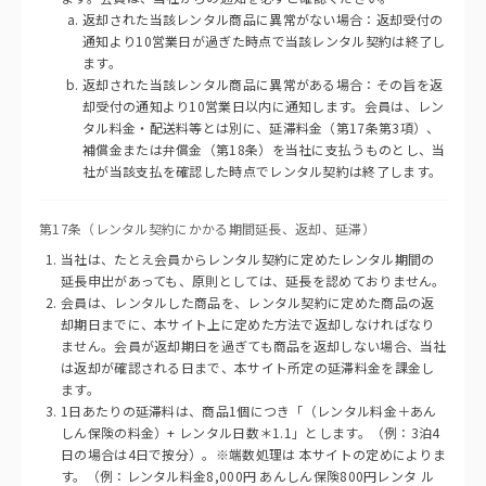
返却された当該レンタル商品に異常がない場合：返却受付の
通知より10営業日が過ぎた時点で当該レンタル契約は終了し
ます。
返却された当該レンタル商品に異常がある場合：その旨を返
却受付の通知より10営業日以内に通知します。会員は、レン
タル料金・配送料等とは別に、延滞料金（第17条第3項）、
補償金または弁償金（第18条）を当社に支払うものとし、当
社が当該支払を確認した時点でレンタル契約は終了します。
第17条（レンタル契約にかかる期間延長、返却、延滞）
当社は、たとえ会員からレンタル契約に定めたレンタル期間の
延長申出があっても、原則としては、延長を認めておりません。
会員は、レンタルした商品を、レンタル契約に定めた商品の返
却期日までに、本サイト上に定めた方法で返却しなければなり
ません。会員が返却期日を過ぎても商品を返却しない場合、当社
は返却が確認される日まで、本サイト所定の延滞料金を課金し
ます。
1日あたりの延滞料は、商品1個につき「（レンタル料金＋あん
しん保険の料金）+ レンタル日数＊1.1」とします。（例：3泊4
日の場合は4日で按分）。※端数処理は 本サイトの定めによりま
す。（例：レンタル料金8,000円 あんしん保険800円レンタ ル