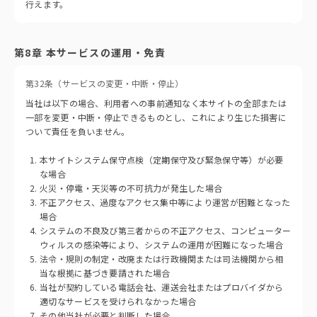
行えます。
第8章 本サービスの運用・免責
第32条（サービスの変更・中断・停止）
当社は以下の場合、利用者への事前通知なく本サイトの全部または
一部を変更・中断・停止できるものとし、これにより生じた損害に
ついて責任を負いません。
本サイトシステム保守点検（定期保守及び緊急保守等）が必要
な場合
火災・停電・天災等の不可抗力が発生した場合
不正アクセス、過度なアクセス集中等により運営が困難となった
場合
システムの不良及び第三者からの不正アクセス、コンピューター
ウィルスの感染等により、システムの運用が困難になった場合
法令・規則の制定・改廃または行政機関または司法機関から相
当な根拠に基づき要請された場合
当社が契約している電話会社、運送会社またはプロバイダから
適切なサービスを受けられなかった場合
その他当社が必要と判断した場合