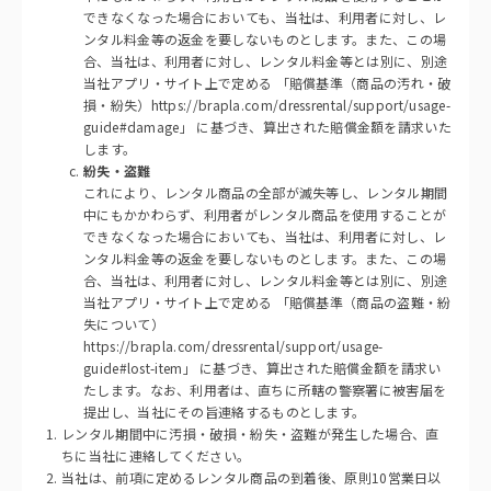
できなくなった場合においても、当社は、利用者に対し、レ
ンタル料金等の返金を要しないものとします。また、この場
合、当社は、利用者に対し、レンタル料金等とは別に、別途
当社アプリ・サイト上で定める 「賠償基準（商品の汚れ・破
損・紛失）https://brapla.com/dressrental/support/usage-
guide#damage」 に基づき、算出された賠償金額を請求いた
します。
紛失・盗難
これにより、レンタル商品の全部が滅失等し、レンタル期間
中にもかかわらず、利用者がレンタル商品を使用することが
できなくなった場合においても、当社は、利用者に対し、レ
ンタル料金等の返金を要しないものとします。また、この場
合、当社は、利用者に対し、レンタル料金等とは別に、別途
当社アプリ・サイト上で定める 「賠償基準（商品の盗難・紛
失について）
https://brapla.com/dressrental/support/usage-
guide#lost-item」 に基づき、算出された賠償金額を請求い
たします。なお、利用者は、直ちに所轄の警察署に被害届を
提出し、当社にその旨連絡するものとします。
レンタル期間中に汚損・破損・紛失・盗難が発生した場合、直
ちに当社に連絡してください。
当社は、前項に定めるレンタル商品の到着後、原則10営業日以