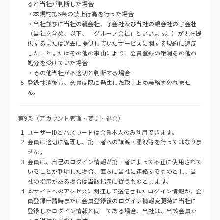
ると当社が判断した場合
・本規約第5条の禁止行為を行った場合
・当社並びに当社の親会社、子会社及び当社の親会社の子会社
（当社を含め、以下、「グループ会社」といいます。）が現在提
供するまたは過去に提供していたサービスに関する規約に違反
したことまたはその他の事由により、会員登録の取消その他の
処分を受けていた場合
・その他当社が不適切と判断する場合
登録抹消後も、会員は既に発生した取引上の義務を免れませ
ん。
第9条（アカウント管理・変更・退会）
ユーザーIDとパスワードは会員本人のみ利用できます。
会員は適切に管理し、第三者への譲渡・漏洩等を行ってはなりま
せん。
会員は、自己のログイン情報が第三者によって不正に使用されて
いることが判明した場合、直ちに当社に連絡するものとし、当
社の指示がある場合は当該指示に従うものとします。
本サイトへのアクセスに関連して送信されたログイン情報が、会
員登録申請時または会員登録後のログイン情報変更時に当社に
登録したログイン情報と同一である場合、当社は、当該会員か