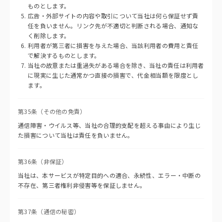
ものとします。
広告・外部サイトの内容や取引について当社は何ら保証せず責
任を負いません。リンク先が不適切と判断される場合、通知な
く削除します。
利用者が第三者に損害を与えた場合、当該利用者の費用と責任
で解決するものとします。
当社の故意または重過失がある場合を除き、当社の責任は利用者
に現実に生じた通常かつ直接の損害で、代金相当額を限度とし
ます。
第35条（その他の免責）
通信障害・ウイルス等、当社の合理的支配を超える事由により生じ
た損害について当社は責任を負いません。
第36条（非保証）
当社は、本サービスが特定目的への適合、永続性、エラー・中断の
不存在、第三者権利非侵害等を保証しません。
第37条（通信の秘密）