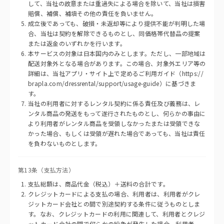
して、当社の故意または重過失による場合を除いて、当社は損害
賠償、補償、補填その他の責任を負いません。
成立後であっても、破損・未返却等により提供不能が判明した場
合、当社は契約を解除できるものとし、同価格帯代替品の提案
または返金のいずれかを行います。
本サービスの対象は日本国内のみとします。ただし、一部地域は
配送対象外となる場合があります。この場合、対象外エリア等の
詳細は、当社アプリ・サイト上で定めるご利用ガイド（
https://
brapla.com/dressrental/support/usage-guide
）に基づきま
す。
当社の利用者に対するレンタル契約に係る責任及び義務は、レ
ンタル商品の発送をもって遂行されたものとし、何らかの事由に
より利用者がレンタル商品を受領しなかったまたは受領できな
かった場合、もしくは受領が遅れた場合であっても、当社は責任
を負わないものとします。
第13条（支払方法）
支払総額は、商品代金（税込）＋送料の合計です。
クレジットカードによる支払の場合、利用者は、利用者がクレ
ジットカード会社との間で別途契約する条件に従うものとしま
す。なお、クレジットカードの利用に関連して、利用者とクレジ
ットカード会社の間で何らかの紛争が発生した場合、利用者