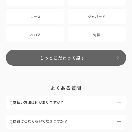
レース
ジャガード
ベロア
刺繍
もっとこだわって探す
よくある質問
Q
支払い方法は何がありますか？
A
現在はクレジットカード決済のみご利用いただけます。（VISA／
Q
商品はどれくらいで届きますか？
Mastercard／JCBなど）