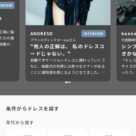
ERVIEW
e
工場に製
ANDRESD
kaen
INTERVIEW
たちの強
ブランドディレクターasaさん
代表取締
様書以上
"他人の正解は、 私のドレスコ
シン
ードじゃない。"
きか
前職でオケージョンドレスに携わっていくう
「ドレ
ちに、結婚式の列席には色々なマナーがある
サイズ
ことに違和感を感じるようになりました。
ったり
「肩出しは控えるべき？」「白は...
も、その
条件からドレスを探す
年代から探す