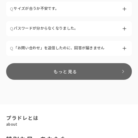
A
発送・配送規定はブランドによって異なります。購入前に、必ず各
Q
サイズが合うか不安です。
ショップ・ブランドの「会社概要」ページをご確認ください。
A
商品ページに、サイズガイドをご用意しております。また素材・透
Q
パスワードが分からなくなりました。
け感などをグラフ形式で記載していますので、参考にご確認くださ
い。
A
パスワードをお忘れの場合は、ログインページの「パスワードを忘
Q
「お問い合わせ」を送信したのに、回答が届きません
れた方はこちら」より、ご登録のメールアドレス（ログインID）を
ご入力ください。
ご入力いただいたメールアドレス宛に、パスワード再設定用のメー
A
平日10時00分〜18時30分までの間で、カスタマーサポートより返
ルをお送りしますので、メールの案内に従って新しいパスワードの
信しております。
もっと見る
設定をお願いいたします。
平日時間外、土日祝のお問い合わせにつきましては、翌営業日に返
ご登録メールアドレスが不明の場合はお問い合わせページよりご連
信しております。
絡ください。
もしも回答メールが届かない場合は「迷惑メールフォルダ」に振り
※パスワードは半角数字と半角英字を混ぜた 8～20文字となりま
分けられている可能性がございますので、一度ご確認いただけます
す。
と幸いです。
また「@paralux.co.jp」からのメールが受信できるように、受信設
定をお願いいたします上記でも解決しない場合は、別のメールアド
プラドレとは
レスで再度お問い合わせください。
about
(GmailやYahooなど、PCでも利用可能なメールアドレスを推奨し
ております)