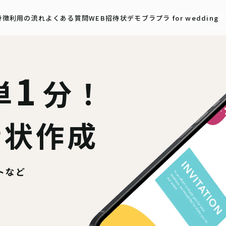
特徴
利用の流れ
よくある質問
WEB招待状デモ
ブラプラ for wedding
1
単
分！
待状作成
トなど