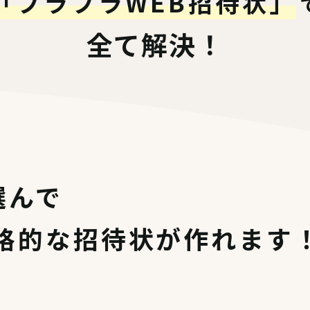
「ブラプラWEB招待状」
全て解決！
選んで
格的な招待状が作れます
。