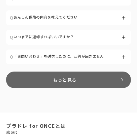
A
ご利用日の前々日（2日前）に商品をお届けします。
Q
あんしん保険の内容を教えてください
※天候や交通事情により、ご指定の配達希望時間に沿えない場合が
ございます。
※遠方地域へのお届けにつきましては、ご利用日前日のお届けとな
A
PLADRE for ONCEでは、万が一の汚れや破損に備えた「あんしん
Q
いつまでに返却すればいいですか？
る場合がございます。
保険」をご用意しています。「食事中にうっかりシミをつけてしま
った」「結婚式やパーティーで思いきり楽しみたいけど汚さないか
心配」…そんな方にも安心してご利用いただける補償プランです。
A
ご注文時に指定いただいたご返却日の15時までに、ヤマト運輸にて
Q
「お問い合わせ」を送信したのに、回答が届きません
「あんしん保険」は、商品のレンタル料（送料を含まない）の10％
発送手続きをお願いいたします。
相当額を追加でお支払いいただくことでご加入いただけます。
詳しくは
こちら
のページをご確認ください。
A
平日10時00分〜18時30分までの間で、カスタマーサポートより返
信しております。
もっと見る
平日時間外、土日祝のお問い合わせにつきましては、翌営業日に返
信しております。
もしも回答メールが届かない場合は「迷惑メールフォルダ」に振り
分けられている可能性がございますので、一度ご確認いただけます
と幸いです。
また「@paralux.co.jp」からのメールが受信できるように、受信設
定をお願いいたします上記でも解決しない場合は、別のメールアド
プラドレ for ONCEとは
レスで再度お問い合わせください。
about
(GmailやYahooなど、PCでも利用可能なメールアドレスを推奨し