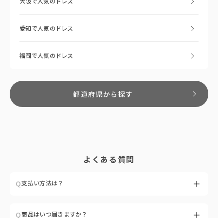
大阪で人気のドレス
愛知で人気のドレス
福岡で人気のドレス
都道府県から探す
よくある質問
Q
支払い方法は？
A
クレジットカード（VISA / Master / JCB / Diners / AMEX）がご利
Q
商品はいつ届きますか？
用いただけます。お支払い回数は１回のみ対応しております。