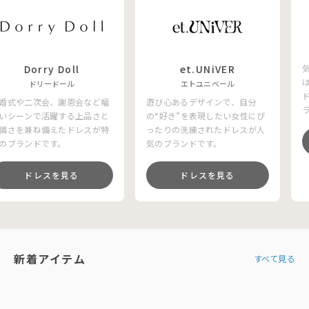
y Doll
et.UNiVER
LE
ードール
エトユニベール
リ
会、謝恩会など幅
遊び心あるデザインで、自分
気品と個性を
活躍する上品さと
の“好き”を表現したい女性にぴ
はない深みの
備えたドレスが特
ったりの洗練されたドレスが人
ドレスを求め
です。
気のブランドです。
ランドです。
スを見る
ドレスを見る
ドレ
新着アイテム
すべて見る