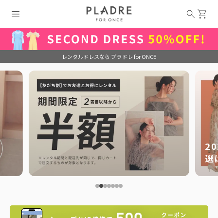
レンタルドレスなら プラドレ for ONCE
2
選