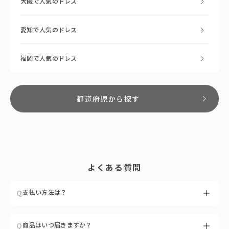
大阪で人気のドレス
愛知で人気のドレス
福岡で人気のドレス
都道府県から探す
よくある質問
Q
支払い方法は？
A
クレジットカード（VISA / Master / JCB / Diners / AMEX）がご利
Q
商品はいつ届きますか？
用いただけます。お支払い回数は１回のみ対応しております。