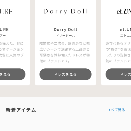
RURE
Dorry Doll
et.U
アー
ドリードール
エトユ
ね備えた、他に
結婚式や二次会、謝恩会など幅
遊び心あるデザ
るオケージョン
広いシーンで活躍する上品さと
の“好き”を表
女性に人気のブ
可憐さを兼ね備えたドレスが特
ったりの洗練さ
徴のブランドです。
気のブランドで
を見る
ドレスを見る
ドレ
新着アイテム
すべて見る