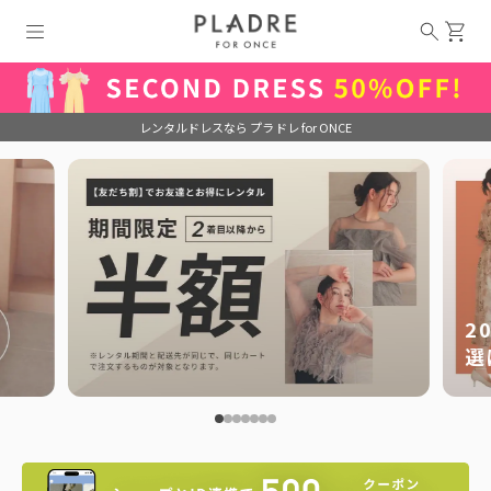
レンタルドレスなら プラドレ for ONCE
2
選