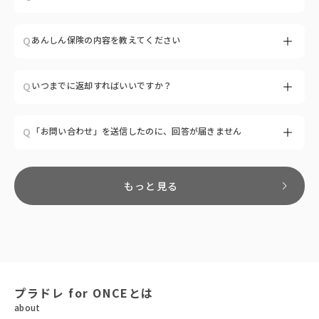
A
ご利用日の前々日（2日前）に商品をお届けします。
Q
あんしん保険の内容を教えてください
※天候や交通事情により、ご指定の配達希望時間に沿えない場合が
ございます。
※遠方地域へのお届けにつきましては、ご利用日前日のお届けとな
A
PLADRE for ONCEでは、万が一の汚れや破損に備えた「あんしん
Q
いつまでに返却すればいいですか？
る場合がございます。
保険」をご用意しています。「食事中にうっかりシミをつけてしま
った」「結婚式やパーティーで思いきり楽しみたいけど汚さないか
心配」…そんな方にも安心してご利用いただける補償プランです。
A
ご注文時に指定いただいたご返却日の15時までに、ヤマト運輸にて
Q
「お問い合わせ」を送信したのに、回答が届きません
「あんしん保険」は、商品のレンタル料（送料を含まない）の10％
発送手続きをお願いいたします。
相当額を追加でお支払いいただくことでご加入いただけます。
詳しくは
こちら
のページをご確認ください。
A
平日10時00分〜18時30分までの間で、カスタマーサポートより返
信しております。
もっと見る
平日時間外、土日祝のお問い合わせにつきましては、翌営業日に返
信しております。
もしも回答メールが届かない場合は「迷惑メールフォルダ」に振り
分けられている可能性がございますので、一度ご確認いただけます
と幸いです。
また「@paralux.co.jp」からのメールが受信できるように、受信設
定をお願いいたします上記でも解決しない場合は、別のメールアド
プラドレ for ONCEとは
レスで再度お問い合わせください。
about
(GmailやYahooなど、PCでも利用可能なメールアドレスを推奨し