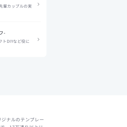
や先輩カップルの実
フ-
トDIYなど役に
リジナルのテンプレー
で、17万通り以上に