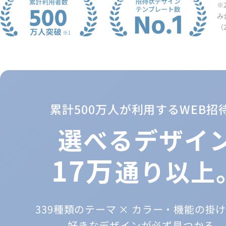
※
み
（
累計500万人が利用するWEB招
選べるデザイ
17万
通り以上
339種類のテーマ × カラー・機能の掛
好きなデザインが必ず見つかる。