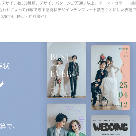
2 デザイン数339種類、デザインパターン17万通り以上。テーマ・カラー・機
合わせによって作成できる招待状デザインテンプレート数をもとにした表記
ブラプラウェディング
2026年4月時点・自社調べ）
ブラプラWEB席次表
引き出物カード -プラギフ-
パーティードレス通販 -プラドレ-
パーティードレスレンタル -プラドレ for 
待状
イベントインビ
ン
イベントシート
。
ブラプラシェア
ブラプラペーパーアイテムズ
け算で、