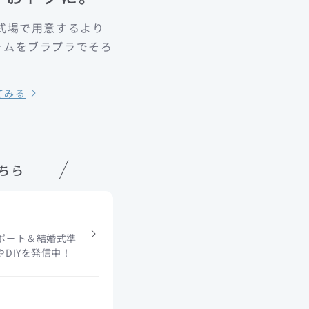
式場で用意するより
テムをブラプラでそろ
！
てみる
こちら
ポート＆結婚式準
DIYを発信中！