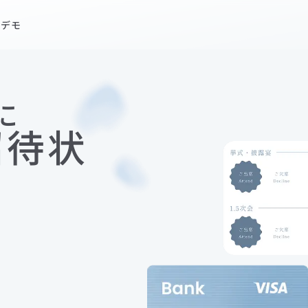
状デモ
招待状デモを見てみる
に
招待状
Service
利用の流れ
テンプレート一覧
おすすめ機能のご紹介
ブラプラ招待状を実際に使った方の声
よくある質問