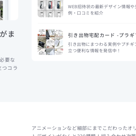
WEB招待状の最新デザイン情報
例・口コミを紹介
がま
引き出物宅配カード -プラギ
引き出物にまつわる実例やプチギフ
立つ便利な情報を発信中！
に必要な
立つコラ
。
アニメーションなど細部にまでこだわったオ
トデザインがなんと339種類！組み合わせ次第