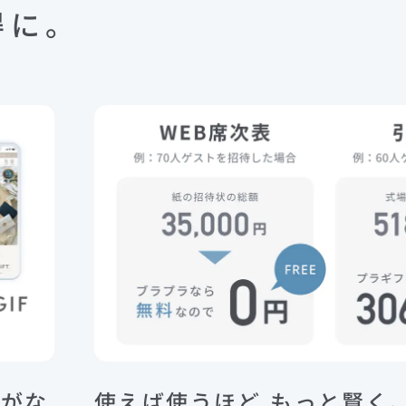
得に。
間がな
使えば使うほど もっと賢く