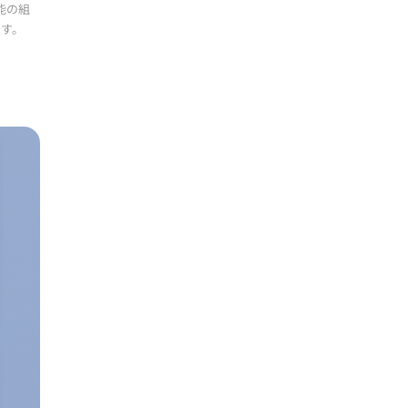
能の組
です。
ONCE-