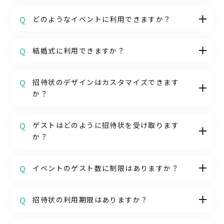
当サービスは無料でご利用いただけます。招
どのようなイベントに利用できますか？
待状の作成や送信、ゲストの管理などの機能
が無料でご利用いただけます。
当サービスは、同窓会、誕生日パーティー、
結婚式に利用できますか？
ビジネスイベント、卒業式など、さまざまな
種類のイベントに対応しています。
結婚式用のWEB招待状サービス「ブラプラ
招待状のデザインはカスタマイズできます
WEB招待状 for ウェディング」がございます
か？
ので、こちらをご利用ください。
当サービスでは多彩なテンプレートを用意し
ゲストはどのように招待状を受け取ります
ており、それらをベースに招待状のデザインを
か？
カスタマイズすることができます。
招待状は電子メールやSMSなどの方法で送信
イベントのゲスト数に制限はありますか？
されます。イベントの情報を入力し、送信先
のメールアドレスや電話番号を指定すること
ゲスト数の制限はございません。小規模なパ
で、ゲストに招待状を直接送信することがで
招待状の利用期限はありますか？
ーティーから大規模なイベントまで、どんな規
きます。
模のイベントでも自由に招待状を送信するこ
招待状の利用期限はございません。WEB招待