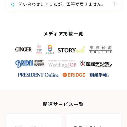
とができます。
問い合わせしましたが、回答が届きません。
状送付後やイベント後でも、引き続きご利用
いただけます。
平日10時00分〜18時30分までの間で、お問い
合わせを拝見し、カスタマーサポートより当
日中にご返事しております。
メディア掲載一覧
平日時間外と土・日・祝のお問い合わせは、
翌営業日の対応となります。
回答メールが届かない場合、特に以下の点に
ご注意ください。
・「迷惑メールフォルダ」に振り分けられて
いる可能性がございますので、一度ご確認く
ださい。また、「@paralux.co.jp」からのメ
ールが受信できるように、メール受信設定を
お願いいたします。
関連サービス一覧
・スマートフォンのキャリアメール
（@docomo.ne.jp、@au.com、
@ezweb.ne.jp、@softbank.ne.jp、