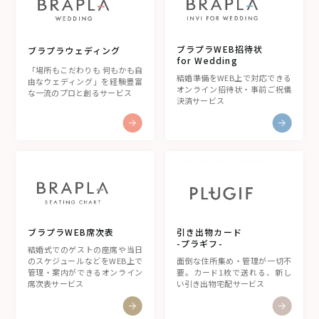
@i.softbank.jp、@vodafone.ne.jp 等）を
ご利用の場合、メールが届かない場合がござ
います。
ブラプラWEB招待状
ブラプラウェディング
for Wedding
上記でも解決しない場合は、別のメールアド
「場所もこだわりも 何もかも自
結婚準備をWEB上で対応できる
由なウェディング」を経験豊富
レスで再度お問い合わせください。(Gmailや
オンライン招待状・事前ご祝儀
な一流のプロと創るサービス
YahooなどPCでも使用可能なアドレスを推奨
決済サービス
いたします)
ブラプラWEB席次表
引き出物カード
-プラギフ-
結婚式でのゲストの座席や当日
のスケジュールなどをWEB上で
面倒な住所集め・管理が一切不
管理・案内ができるオンライン
要。カード1枚で送れる、新し
席次表サービス
い引き出物宅配サービス