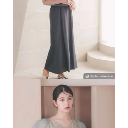
＠pladreforonce