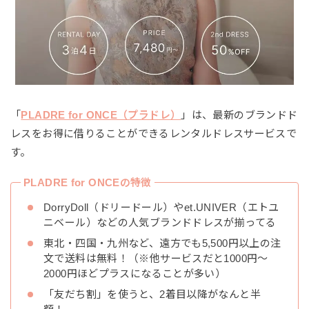
「
PLADRE for ONCE（プラドレ）
」は、最新のブランドド
レスをお得に借りることができるレンタルドレスサービスで
す。
PLADRE for ONCEの特徴
DorryDoll（ドリードール）やet.UNIVER（エトユ
ニベール）などの人気ブランドドレスが揃ってる
東北・四国・九州など、遠方でも5,500円以上の注
文で送料は無料！（※他サービスだと1000円〜
2000円ほどプラスになることが多い）
「友だち割」を使うと、2着目以降がなんと半