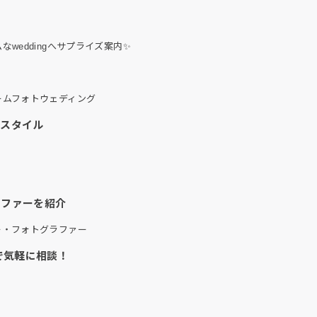
weddingへサプライズ案内✨
ームフォトウェディング
のスタイル
）
ラファーを紹介
ー・フォトグラファー
で気軽に相談！