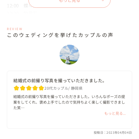
もっと見る
12:00　蝶々深山、休憩

13:30　物見石

下山開始

16:30　車山肩駐車場で解散

REVIEW
このウェディングを挙げたカップルの声
霧ヶ峰高原近くのペンションに前日から宿泊され、お支度
はそのペンションで行いました

⛰当日について

天気にも恵まれ「夢が叶った✨」と喜ぶ新婦様の姿がとて
も印象的でした。

結婚式の前撮り写真を撮っていただきました。
そんな幸せそうな新婦様の姿を逃すまい！と新郎様もカメ
20代カップル
静岡県
ラでたくさん撮影されていました📸

結婚式の前撮り写真を撮っていただきました。いろんなポーズの提
新郎様は打ち合わせ時に「写真が苦手で、笑うのとか無理
案をしてくれ、褒め上手でしたので気持ちよく楽しく撮影できまし
です。」とおっしゃっていたのですが、新婦様の嬉しそう
た笑

こちらが撮りたいポーズもしっかりと答えてくれ大満足です！あり
もっと見る...
な表情のおかげなのか自然な笑顔がこぼれていました。

がとうございました！また機会がありましたらよろしくお願いしま
す！
登山好きで山に慣れた様子の新婦様は、ドレス姿のままで
投稿日：2023年04月04日
移動されました✨👰
