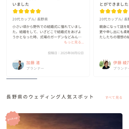
いました
とができました
20代カップル
長野県
20代カップル
長
小さい頃から野外での結婚式に憧れていまし
親身になって話を
た。結婚をして、いざどこで結婚式をあげよ
更や申し出にも柔
うかとなった時、式場のガーデンなどみんな
たしたちの理想の
と同じは惹かれないし、自由度も限られてい
もっと見る...
ました！

るだろうなと思い、普段結婚式場ではない場
わたしたち夫婦だ
所である、湖のキャンプ場や公園などを候補
もらえた、素敵な一
投稿日：2025年08月02日
にあげまし...
加藤 渚
伊藤 綾
感謝です(*´ω｀*)

ありがとうござい
プランナー
No.1
プランナ
ウェデ
長野県のウェディング人気スポット
すべて見る