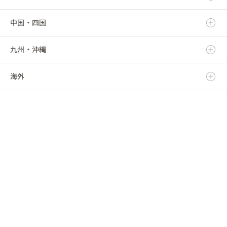
中国・四国
山形県
埼玉県
愛知県
富山県
滋賀県
九州・沖縄
福島県
千葉県
三重県
石川県
京都府
鳥取県
海外
東京都
福井県
大阪府
島根県
福岡県
神奈川県
山梨県
兵庫県
岡山県
佐賀県
海外
長野県
奈良県
広島県
長崎県
和歌山県
山口県
熊本県
徳島県
大分県
香川県
宮崎県