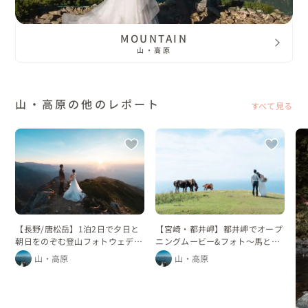
MOUNTAIN
山・高原
山・高原の他のレポート
すべて見る
【長野/唐松岳】1泊2日で夕日と
【宮崎・都井岬】都井岬でオープ
朝日をのぞむ登山フォトウェディ
ニングムービー&フォト〜馬と空
ング
と緑と〜
山・高原
山・高原