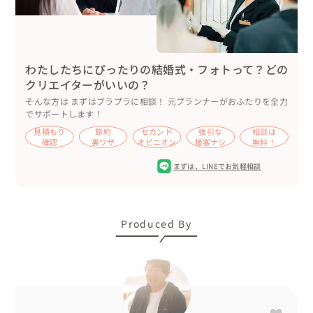
わたしたちにぴったりの結婚式・フォトって？どの
クリエイターがいいの？
そんな方は まずはブラプラに相談！ 元プランナーがおふたりを全力
でサポートします！
見積もり
節約
セカンド
強引な
相談は
確認
裏ワザ
オピニオン
接客ナシ
無料！
まずは、
LINEでお気軽相談
Produced By