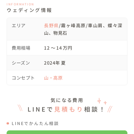
INFORMATION
新郎様が裾を持ってサポートされることもありましたが、
ウェディング情報
平気そうに登る姿はかっこよかったです✨

（私は移動中に新婦様のザックを持ってあげました。暑か
エリア
長野県
/霧ヶ峰高原/車山肩、蝶々深
ったぁ💦）

山、物見石
登山客が多かったので、写り込まないように意識して撮影
を進めました。

費用相場
12 〜 14 万円
「おめでとうー！！」と声をかけてくださる方もいました
😊

シーズン
2024年 夏
鮮やかな緑の美しい景色に癒やされながら、撮影ポイント
やポージングなどを決めていきました。

コンセプト
山・高原
写真ではゆるやかな坂に見えますが、結構険しい道のりで
した📸💦

気になる費用
しかし山頂からの景色は絶景で、登山って面白い！と実感
LINEで
見積もり
相談！
しました。

LINEでかんたん相談
⛰アイテムについて

衣装、ベール、ブーケなどすべておふたりの持ち込みで