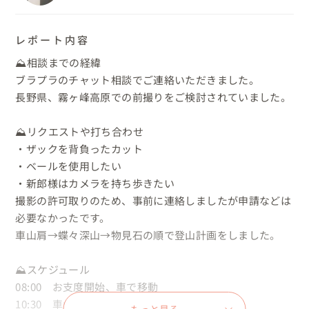
レポート内容
⛰相談までの経緯

ブラプラのチャット相談でご連絡いただきました。

長野県、霧ヶ峰高原での前撮りをご検討されていました。

⛰リクエストや打ち合わせ

・ザックを背負ったカット

・ベールを使用したい

・新郎様はカメラを持ち歩きたい

撮影の許可取りのため、事前に連絡しましたが申請などは
必要なかったです。

車山肩→蝶々深山→物見石の順で登山計画をしました。

⛰スケジュール

08:00　お支度開始、車で移動

10:30　車山肩で撮影開始
