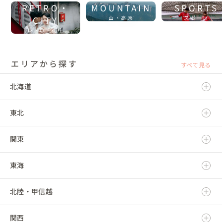
RETRO・
MOUNTAIN
SPORTS
CITY
山・高原
スポーツ
レトロ・街中
エリアから探す
すべて見る
北海道
東北
北海道
関東
青森県
東海
岩手県
茨城県
北陸・甲信越
宮城県
栃木県
岐阜県
関西
秋田県
群馬県
静岡県
新潟県