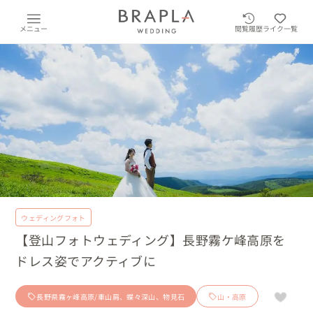
メニュー
閲覧履歴
ライク一覧
ウェディングフォト
【登山フォトウェディング】長野霧ケ峰高原を
ドレス姿でアクティブに
長野県霧ヶ峰高原/車山肩、蝶々深山、物見石
山・高原