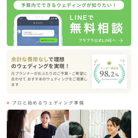
す。

ヘアメイクさんを紹介しました。

⛰メッセージ

どこへでも行きます！！登山ウェディングを撮影されたい
方、ぜひご相談ください。

おふたりのことを好きになる！をモットーに撮影しており
余計な費用なし
で理想
ます。おふたりの色々なお話、聞かせてくださいね。

撮影の１日を楽しみたいという方、楽しく盛り上げながら
元プランナーがおふたりのご予算・ご希望に
撮影します。

合わせて おすすめのウェディングをご提案し
人見知りの方、恥ずかしがり屋の方、写真に慣れていない
ます
方も大歓迎します！！

緊張をほぐすのが得意ですのでお気軽にご相談ください
プロと始めるウェディング準備
ね。