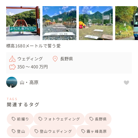
標高1680メートルで誓う愛
ウェディング
長野県
350 〜 400 万円
山・高原
TAGS
関連するタグ
前撮り
フォトウェディング
長野県
登山
登山ウェディング
霧ヶ峰高原