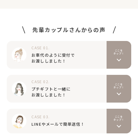
先輩カップルさんからの声
CASE 01.
ここを
タップ！
お車代のように受付で
お渡ししました！
式場の引き出物を使わないといけない契約（後から知った
のですが💦）だったので親族は式場の引き出物を購入しま
CASE 02.
したが、友人などのゲストには引き出物はなしと伝え、お
ここを
タップ！
プチギフトと一緒に
車代と一緒にプラギフを渡しました。持ち込み料がかから
お渡ししました！
なくて助かりました！
すでに式場で引き出物を依頼することを決めていました
が、式後に荷物を持って帰らなくていいところに魅かれて
CASE 03.
ここを
式場の引き出物は引き菓子だけにして、あとはプラギフを
タップ！
LINEやメールで簡単送信！
利用しました！カード自体もおしゃれでかわいいので、ゲ
ストにはプチギフトと一緒に引き出物カードを渡して好評
式場に引き出物の持ち込み手数料がかかると言われて悩ん