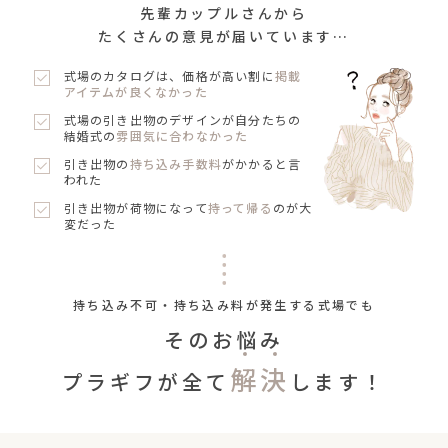
先輩カップルさんから
たくさんの意見が届いています…
式場のカタログは、価格が高い割に
掲載
アイテムが良くなかった
式場の引き出物のデザインが自分たちの
結婚式の
雰囲気に合わなかった
引き出物の
持ち込み手数料
がかかると言
われた
引き出物が荷物になって
持って帰る
のが大
変だった
持ち込み不可・持ち込み料が発生する式場でも
そのお悩み
解
決
プラギフが全て
します！