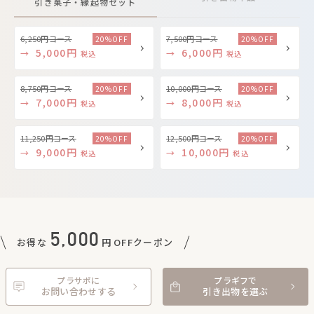
引き菓子・縁起物セット
6,250円コース
7,500円コース
20%OFF
20%OFF
5,000円
6,000円
→
→
税込
税込
8,750円コース
10,000円コース
20%OFF
20%OFF
7,000円
8,000円
→
→
税込
税込
11,250円コース
12,500円コース
20%OFF
20%OFF
9,000円
10,000円
→
→
税込
税込
5,000
お得な
円
OFFクーポン
今だけ！無料会員登録で
プラサポに
プラギフで
お問い合わせする
引き出物を選ぶ
クーポンプレゼント！