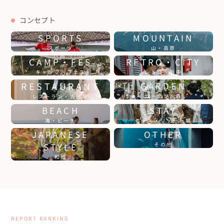
コンセプト
SPORTS
MOUNTAIN
スポーツ
山・高原
CAMP・FES
RETRO・CITY
キャンプ・フェス
レトロ・街中
RESTAURANT
GARDEN
ガーデン・森
レストラン・古民家
BEACH
STAY
海・ビーチ
ホテル・リゾート婚
JAPANESE
OTHER
STYLE
その他
和婚
REPORT RANKING