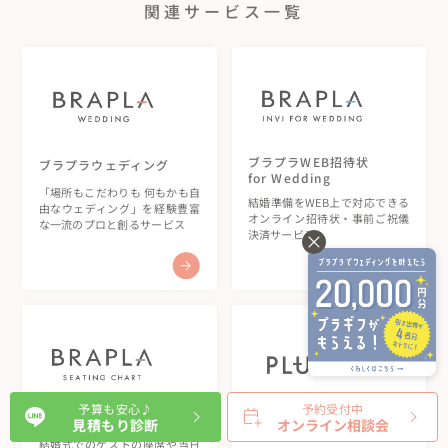
関連サービス一覧
ブラプラWEB招待状
ブラプラウェディング
for Wedding
「場所もこだわりも 何もかも自
結婚準備をWEB上で対応できる
由なウェディング」を経験豊富
オンライン招待状・事前ご祝儀
な一流のプロと創るサービス
決済サービス
予算も安心♪
予約受付中
ブラプラWEB席次表
引き出物カード
見積もり診断
オンライン相談会
-プラギフ-
結婚式でのゲストの座席や当日