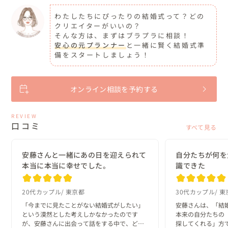
わたしたちにぴったりの結婚式って？どの
クリエイターがいいの？
そんな方は、まずはブラプラに相談！
安心の元プランナー
と一緒に賢く結婚式準
備をスタートしましょう！
オンライン相談を予約する
REVIEW
口コミ
すべて見る
安藤さんと一緒にあの日を迎えられて
自分たちが何を
本当に本当に幸せでした。
識できた
20代カップル
東京都
30代カップル
東
「今までに見たことがない結婚式がしたい」
安藤さんは、「結
という漠然とした考えしかなかったのです
本来の自分たちの
が、安藤さんに出会って話をする中で、どん
探してくれる」方で