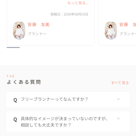
な一日にしたいのか？がどんどん具体的にな
もっと見る...
っていきました。

私たちは、既存の
と実際のプロセス
投稿日：2026年08月03日
何より嬉しかったのは、私達がやりたいと思
っていました。

安藤 友美
安藤 
ったことを、安藤さんは「何として...
新郎・新婦に招待
プランナー
プランナ
の、ほと...
FAQ
よくある質問
すべて見る
Q
フリープランナーってなんですか？
Q
具体的なイメージが決まっていないのですが、
相談しても大丈夫ですか？