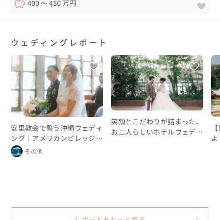
400 〜 450 万円
ウェディングレポート
笑顔とこだわりが詰まった、
安里教会で誓う沖縄ウェディ
【
お二人らしいホテルウェディ
ング｜アメリカンビレッジの
よ
ング
レストランパーティー
プ
その他
ン
眠
レポートをもっと見る