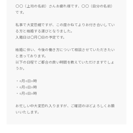
〇〇（上司の名前）さんお疲れ様です、〇〇（自分の名前）
です。
私事で大変恐縮ですが、この度かねてよりお付き合いしてい
る方と結婚する運びとなりました。
入籍日は〇月〇日の予定です。
結婚に伴い、今後の働き方について相談させていただきたい
と思っております。
以下の日程でご都合の良い時間を教えていただけますでしょ
うか。
・○月○日○時
・○月○日○時
・○月○日○時
お忙しい中大変恐れ入りますが、ご確認のほどよろしくお願
いいたします。