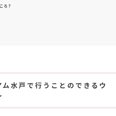
ころ？
アム水戸で行うことのできるウ
ル