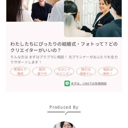
わたしたちにぴったりの結婚式・フォトって？どの
クリエイターがいいの？
そんな方は まずはブラプラに相談！ 元プランナーがおふたりを全力
でサポートします！
見積もり
節約
セカンド
強引な
相談は
確認
裏ワザ
オピニオン
接客ナシ
無料！
まずは、
LINEでお気軽相談
Produced By