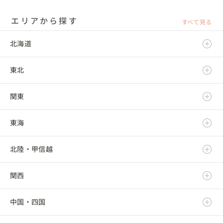
エリアから探す
すべて見る
北海道
東北
北海道
関東
青森県
東海
岩手県
茨城県
北陸・甲信越
宮城県
栃木県
岐阜県
関西
秋田県
群馬県
静岡県
新潟県
中国・四国
山形県
埼玉県
愛知県
富山県
滋賀県