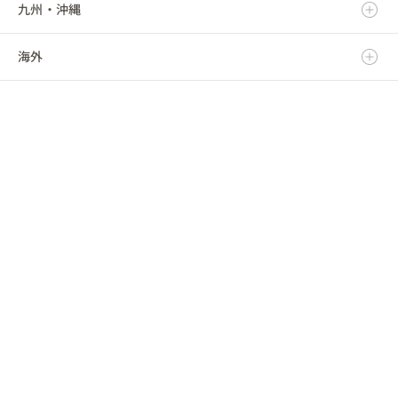
九州・沖縄
福島県
千葉県
三重県
石川県
京都府
鳥取県
海外
東京都
福井県
大阪府
島根県
福岡県
神奈川県
山梨県
兵庫県
岡山県
佐賀県
海外
長野県
奈良県
広島県
長崎県
和歌山県
山口県
熊本県
徳島県
大分県
香川県
宮崎県
愛媛県
鹿児島県
高知県
沖縄県