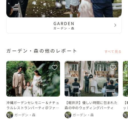
GARDEN
ガーデン・森
ガーデン・森の他のレポート
すべて見る
沖縄ガーデンセレモニー＆ナチュ
【軽井沢】優しい時間に包まれた
【
ラルレストランパーティ＠ファミ
森の中のウェディングパーティ
ッ
リーウェディング
ズ
ガーデン・森
ガーデン・森