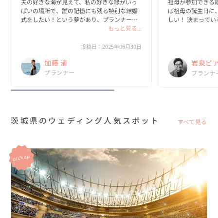
夫の好きな海が見えて、私の好きな緑がいっ
祖母が参加できる
ぱいの場所で、誰の記憶にも残る特別な結婚
ば祖母の誕生日に
式をしたい！という夢があり、プランナーさ
しい！ 決まって
んを探していた時に渚さんと出会いました。

もっと見る...
ンナーさん探しを
結婚式までの8ヶ月間、私たち夫婦は遠距離で
も迫ってきていた
生活し、お互い職業柄忙しくなかなか会えな
たプランナーさん
投稿日：2025年06月30日
いこと...
ンさんに...
加藤 渚
岩泉ピ
プランナー
（Pean
プランナ
茨城県のウェディング人気スポット
すべて見る