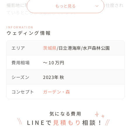
撮影地に現地集合・解散ではなく、基本的にはお仕度され
もっと見る
ているところから撮影しています。

ヘアメイクさんが合わせ鏡でヘアスタイルを見せたときの
花嫁様の表情はとても素敵なので、

INFORMATION
ウェディング情報
写真に残したいなと心掛けています👰

エリア
茨城県
/日立港海岸/水戸森林公園
💍タイムスケジュール

費用相場
〜 10 万円
02:30 お仕度開始💄　

04:00 移動開始🚗

シーズン
2023年 秋
04:30 日立港海岸にて撮影スタート📷

06:30 2カ所目に移動🚗

コンセプト
ガーデン・森
07:30 水戸森林公園にて撮影📷

10:00 撮影終了

気になる費用
💍準備されたもの

LINEで
見積もり
相談！
衣裳はおふたりがご準備されました。

ドレス・ブーケ・ヘアメイク紹介可能です✨
