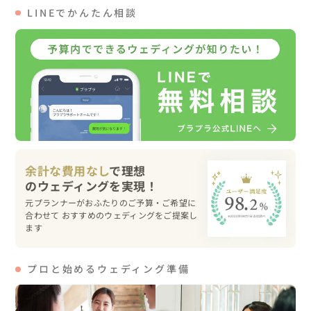
LINEでかんたん相談
👆こんな人におすすめ

・ロケーション撮影を希望で、ポーズを決めて取るより自
然体を残したい方！

・撮影地はどこがいいか迷っている方。こちらで提案させ
ていただきます🍃

・撮影地をいくつか回ったり、ゆっくり撮影されたい方。
時間制限を設けずしっかり撮影させていただきます🌈

余計な費用なし
で理想
カメラマンのぼくの撮影というより、

2人の撮影であり、2人のための写真にしたいので、2人の
元プランナーがおふたりのご予算・ご希望に
雰囲気を大切にして

合わせて おすすめのウェディングをご提案し
2人に合うような撮影をこれまで培ったスキルを存分に活
ます
かして撮影したい！と思っています。

どうぞお気軽に相談してください✨
プロと始めるウェディング準備