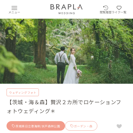
メニュー
閲覧履歴
ライク一覧
ウェディングフォト
【茨城・海＆森】贅沢２カ所でロケーションフ
ォトウェディング＊
茨城県日立港海岸/水戸森林公園
ガーデン・森