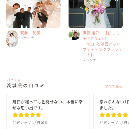
安藤 友美
伊藤 綾乃 【口コミ
プランナー
圧倒的No.1！
「NO」とは言わない
ウェディングプランナ
ー！】
プランナー
REVIEW
茨城県の口コミ
すべて見る
月日が経っても色褪せない、本当に幸
忘れられない1
せな思い出です。
ました。
20代カップル
茨城県
30代カップル
茨