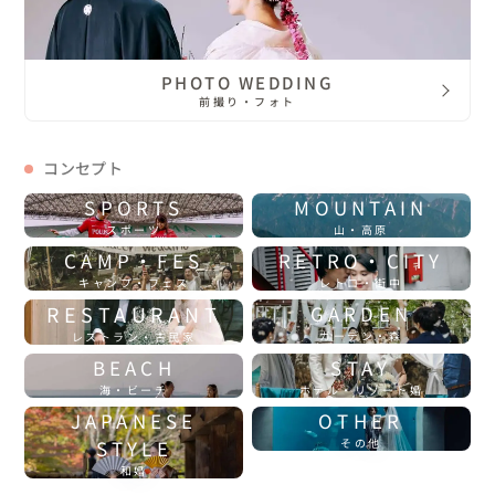
PHOTO WEDDING
前撮り・フォト
コンセプト
SPORTS
MOUNTAIN
スポーツ
山・高原
CAMP・FES
RETRO・CITY
キャンプ・フェス
レトロ・街中
RESTAURANT
GARDEN
ガーデン・森
レストラン・古民家
BEACH
STAY
海・ビーチ
ホテル・リゾート婚
JAPANESE
OTHER
STYLE
その他
和婚