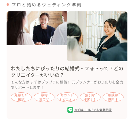
プロと始めるウェディング準備
わたしたちにぴったりの結婚式・フォトって？どの
クリエイターがいいの？
そんな方は まずはブラプラに相談！ 元プランナーがおふたりを全力
でサポートします！
見積もり
節約
セカンド
強引な
相談は
確認
裏ワザ
オピニオン
接客ナシ
無料！
まずは、
LINEでお気軽相談