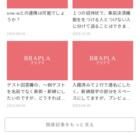
one-wとの連携は可能でしょ
１つの招待状で、事前決済機
うか？
能ををつける人とつけない人
に分けて送ることはできます
か？
2024.08.20
2023.10.25
ゲスト回答欄の、〜側ゲスト
入籍済みで２行で連名にした
を名前でなく新郎・新婦にし
く、新婦苗字の部分をスペー
たいのですが、どうすれば良
スにしてますが、プレビュー
いですか？"
では中央揃えになってしまい
2023.08.09
2023.08.09
ます。
関連記事をもっと見る