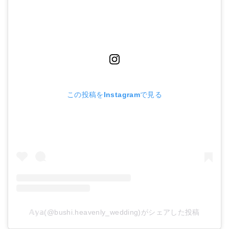
この投稿をInstagramで見る
𝔸𝕪𝕒(@bushi.heavenly_wedding)がシェアした投稿