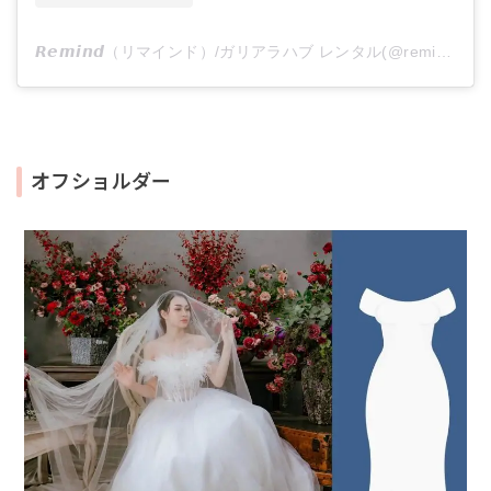
𝙍𝙚𝙢𝙞𝙣𝙙（リマインド）/ガリアラハブ レンタル(@remind_dress)がシェアした投稿
オフショルダー