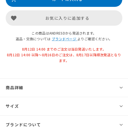
お気に入りに追加する
この商品はANDRESDから発送されます。
返品・交換については
ブランドページ
よりご確認ください。
8月12日 14:00 までのご注文は当日発送いたします。
8月12日 14:00 以降〜8月16日のご注文は、8月17日以降順次発送となり
ます。
商品詳細
◾️ブランド
サイズ
ANDRESD
ジャガード素材を使用したbag。
ブランドについて
サイズ
幅
高さ
マチ
持ち手の長
big ring × chain 使いがポイント。