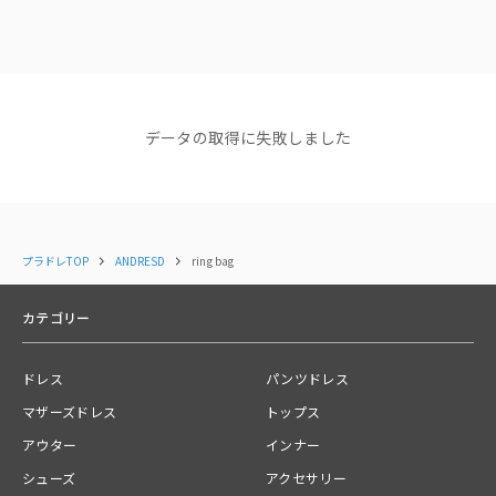
ブランドディレクターasaさん
裏地:あり
ショップニュース
光沢感:なし
NEWS
NEWS
NEWS
【NEW ARRIVAL】新着商品
【NEW ARRIVAL】新着商品
【NEW AR
透け感:なし
データの取得に失敗しました
のご紹介＜ANDRESD＞
のご紹介＜ANDRESD＞
イテムが追
2025.12.09
2025.12.01
ポケット:なし
コーディネート
すべて見る
BAG開き：マグネット
------------------------------
プラドレTOP
ANDRESD
ring bag
関連カテゴリー
カテゴリー
バッグ
ドレス
パンツドレス
送料
マザーズドレス
トップス
【宅急便】配送ごとに600円
アウター
インナー
ご注文の商品合計金額が￥10,000(税込)以上の場合は、送料無料とな
ります。
シューズ
アクセサリー