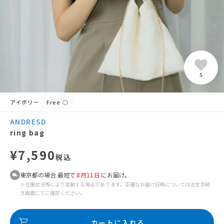
5
アイボリー
Free
○
ANDRESD
ring bag
¥7,590
税込
東京都の場合 最短で
8月11日
にお届け。
※在庫状況等により変動する場合があります。正確なお届け日時については注文手続
き画面にてご確認ください。
カートに入れる