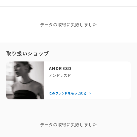
さ
リングを持ち手にするとハンドバッグとして
チェーンを肩にかけるとショルダーバッグとしても使える2WAY仕様。
Free
27cm
21cm
なし
リングとチェーンにはゴールドメッキを施し、シンプルながらも存在感
ANDRESD
を。
データの取得に失敗しました
※同商品でも生産の過程で個体差が生じる場合があります。
ハンドバッグとして使用した時に、垂れるチェーンがアクセントに。
アンドレスド
サイズガイド
このブランドをもっと知る
Color
「せっかくなら、今っぽくておしゃれなドレスを着たい！」と
取り扱いショップ
black / ivory
いう方に私たちが全力でおすすめしているのがANDRESDで
す。専属デザイナーが細部までこだわったモードなデザイン
Material
ANDRESD
ポリエステル
は、着るだけで一気に垢抜けるとスタッフにも大好評！
アンドレスド
結婚式の後は、お出かけや女子会など日常でもたっぷり着回せ
るのが嬉しいポイント。「それどこの？」と聞かれること間違
このブランドをもっと知る
いなしの、頼れるドレスブランドです。
📍 スタッフコメント
— Editor Nishiyama
2way仕様が嬉しいポイント！
ブランドストーリー
結婚式でも持ち歩けるサイズ感。☺︎
データの取得に失敗しました
"他人の正解は、 私のドレスコード
じゃない。"
------------------------------