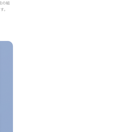
能の組
です。
ONCE-