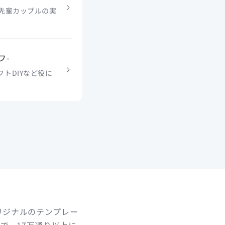
や先輩カップルの実
フ-
トDIYなど役に
リジナルのテンプレー
で、17万通り以上に