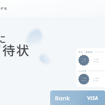
状デモ
招待状デモを見てみる
に
招待状
Service
利用の流れ
テンプレート一覧
おすすめ機能のご紹介
ブラプラ招待状を実際に使った方の声
よくある質問