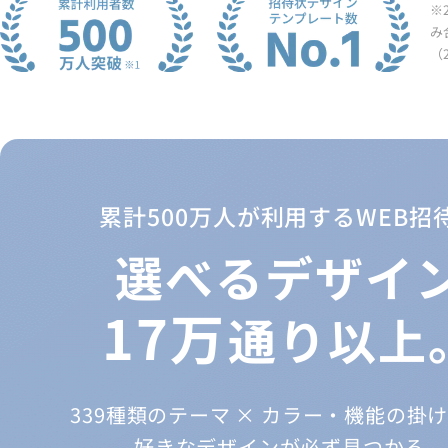
※
み
（
累計500万人が利用するWEB招
選べるデザイ
17万
通り以上
339種類のテーマ × カラー・機能の掛
好きなデザインが必ず見つかる。