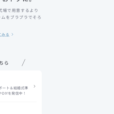
式場で用意するより
テムをブラプラでそろ
！
てみる
こちら
ポート＆結婚式準
DIYを発信中！