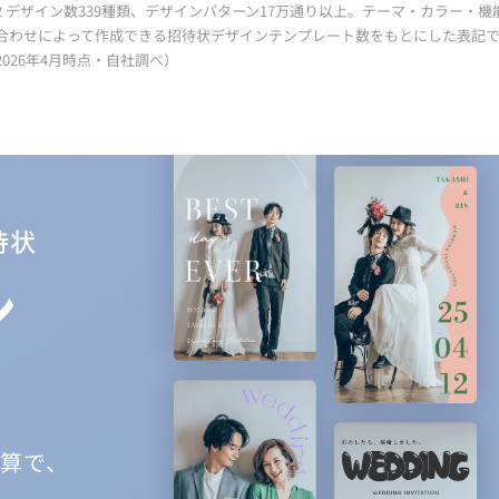
2 デザイン数339種類、デザインパターン17万通り以上。テーマ・カラー・機
合わせによって作成できる招待状デザインテンプレート数をもとにした表記
ブラプラウェディング
2026年4月時点・自社調べ）
ブラプラWEB席次表
引き出物カード -プラギフ-
パーティードレス通販 -プラドレ-
パーティードレスレンタル -プラドレ for 
待状
イベントインビ
ン
イベントシート
。
ブラプラシェア
ブラプラペーパーアイテムズ
け算で、