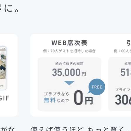
得に。
間がな
使えば使うほど もっと賢く