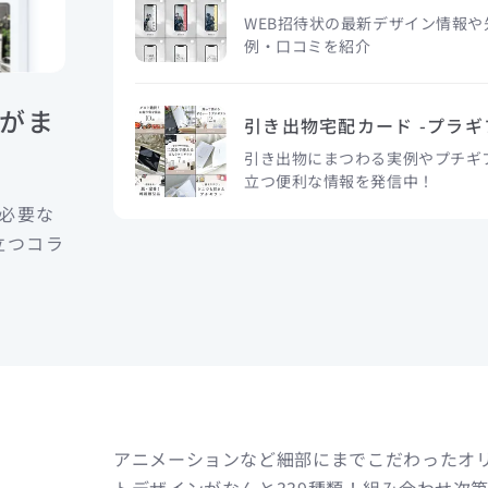
WEB招待状の最新デザイン情報
例・口コミを紹介
がま
引き出物宅配カード -プラギ
引き出物にまつわる実例やプチギフ
立つ便利な情報を発信中！
に必要な
立つコラ
。
アニメーションなど細部にまでこだわったオ
トデザインがなんと339種類！組み合わせ次第