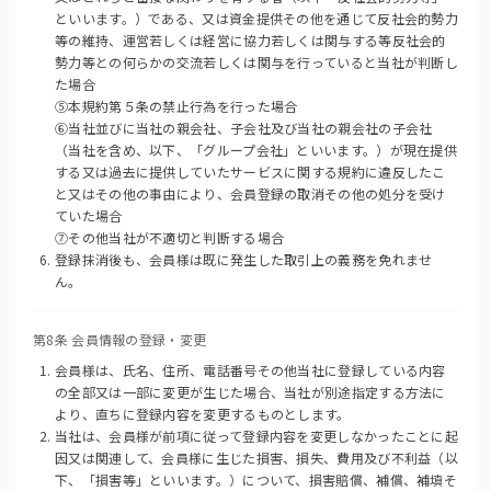
といいます。）である、又は資金提供その他を通じて反社会的勢力
等の維持、運営若しくは経営に協力若しくは関与する等反社会的
勢力等との何らかの交流若しくは関与を行っていると当社が判断し
た場合
⑤本規約第５条の禁止行為を行った場合
⑥当社並びに当社の親会社、子会社及び当社の親会社の子会社
（当社を含め、以下、「グループ会社」といいます。）が現在提供
する又は過去に提供していたサービスに関する規約に違反したこ
と又はその他の事由により、会員登録の取消その他の処分を受け
ていた場合
⑦その他当社が不適切と判断する場合
登録抹消後も、会員様は既に発生した取引上の義務を免れませ
ん。
第8条 会員情報の登録・変更
会員様は、氏名、住所、電話番号その他当社に登録している内容
の全部又は一部に変更が生じた場合、当社が別途指定する方法に
より、直ちに登録内容を変更するものとします。
当社は、会員様が前項に従って登録内容を変更しなかったことに起
因又は関連して、会員様に生じた損害、損失、費用及び不利益（以
下、「損害等」といいます。）について、損害賠償、補償、補填そ