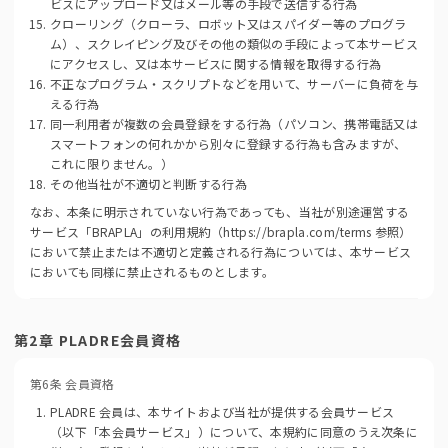
ビスにアップロード又はメール等の手段で送信する行為
クローリング（クローラ、ロボット又はスパイダー等のプログラ
ム）、スクレイピング及びその他の類似の手段によって本サービス
にアクセスし、又は本サービスに関する情報を取得する行為
不正なプログラム・スクリプトなどを用いて、サーバーに負荷を与
える行為
同一利用者が複数の会員登録をする行為（パソコン、携帯電話又は
スマートフォンの何れかから別々に登録する行為も含みますが、
これに限りません。）
その他当社が不適切と判断する行為
なお、本条に明示されていない行為であっても、当社が別途運営する
サービス「BRAPLA」の利用規約（https://brapla.com/terms 参照）
において禁止または不適切と定義される行為については、本サービス
においても同様に禁止されるものとします。
第2章 PLADRE会員資格
第6条 会員資格
PLADRE 会員は、本サイトおよび当社が提供する会員サービス
（以下「本会員サービス」）について、本規約に同意のうえ次条に