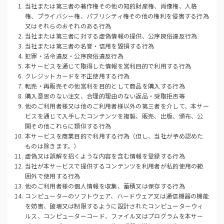
当社または第三者の著作権その他の知的財産権、肖像権、人格
権、プライバシー権、パブリシティ権その他の権利を侵害する行為
又はそれらのおそれのある行為
当社または第三者に対する虚偽情報の提供、公序良俗違反行為
当社または第三者の名誉・信用を毀損する行為
犯罪・法令違反・公序良俗違反行為
本サービスを通じて取得した情報を営利目的で利用する行為
クレジットカードを不正使用する行為
転売・再販売その他営利を目的として商品を購入する行為
購入意思のない注文、合理的理由のない返品・受取拒否等
他のご利用者様又は他のご利用者様以外の第三者を介して、本サー
ビスを通じて入手したコンテンツを複製、販売、出版、頒布、公
開その他これらに類似する行為
本サービスを商業目的で利用する行為（但し、当社が予め認めた
ものは除きます。）
虚偽又は誤解を招くような内容を含む情報を登録する行為
当社が本サービスで提供するコンテンツを利用者が私的使用の範
囲外で使用する行為
他のご利用者様の個人情報を収集、蓄積又は保存する行為
コンピューターのソフトウェア、ハードウェア又は通信機器の機能
を妨害、破壊又は制限するように設計されたコンピューターウィ
ルス、コンピューターコード、ファイル又はプログラムを本サー