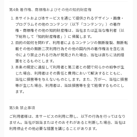
第4条 著作権、商標権およびその他の知的財産権
本サイトおよび本サービスを通じて提供されるデザイン・画像・
プログラムその他のコンテンツ（以下「コンテンツ」）の著作
権・商標権その他の知的財産権は、当社または正当な権利者（以
下総称して「知的財産権者」）に帰属します。
目的の如何を問わず、利用者によるコンテンツの無断複製、無断転
載その他の無断二次利用行為その他の国内外の著作権法を含む法
令により禁止される行為が発見された場合、当社は直ちに法的措
置をとるものとします。
本条の規定に違反して利用者と第三者との間で何らかの紛争が生
じた場合、利用者はその責任と費用において解決するとともに、
当社に損害等を与えないものとします。また、万が一、当社に損害
等が生じた場合、利用者は、当該損害等を全て賠償するものとし
ます。
第5条 禁止事項
ご利用者様は、本サービスの利用に際し、以下の行為を行ってはなり
ません。当社が該当またはそのおそれがあると判断した場合、当社は
利用停止その他必要な措置を講じることがあります。