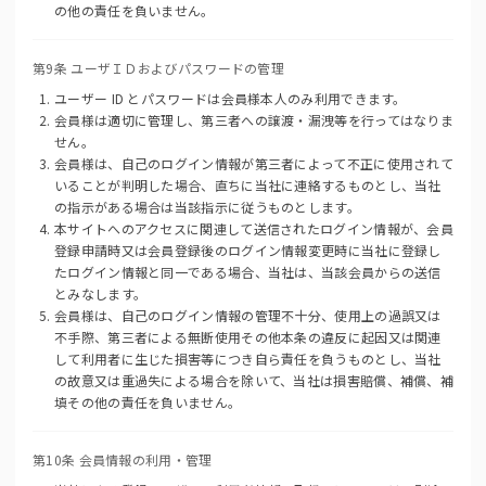
の他の責任を負いません。
第9条 ユーザＩＤおよびパスワードの管理
ユーザー ID とパスワードは会員様本人のみ利用できます。
会員様は適切に管理し、第三者への譲渡・漏洩等を行ってはなりま
せん。
会員様は、自己のログイン情報が第三者によって不正に使用されて
いることが判明した場合、直ちに当社に連絡するものとし、当社
の指示がある場合は当該指示に従うものとします。
本サイトへのアクセスに関連して送信されたログイン情報が、会員
登録申請時又は会員登録後のログイン情報変更時に当社に登録し
たログイン情報と同一である場合、当社は、当該会員からの送信
とみなします。
会員様は、自己のログイン情報の管理不十分、使用上の過誤又は
不手際、第三者による無断使用その他本条の違反に起因又は関連
して利用者に生じた損害等につき自ら責任を負うものとし、当社
の故意又は重過失による場合を除いて、当社は損害賠償、補償、補
填その他の責任を負いません。
第10条 会員情報の利用・管理