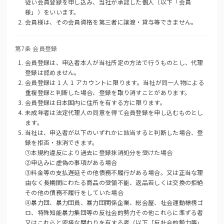
従い会員登録を申し込み、当社が承認した個人（以下「会員
様」）をいいます。
会員様は、その会員資格を第三者に譲渡・貸与等できません。
第7条 会員登録
会員登録は、申込者本人が当社所定の方法で行うものとし、代理
登録は認めません。
会員登録は 1 人 1 アカウントに限ります。当社が同一人物による
重複登録と判断した場合、登録を取り消すことがあります。
会員登録は日本国内に住所を有する方に限ります。
未成年者は法定代理人の同意を得て会員登録を申し込むものとし
ます。
当社は、申込者が以下のいずれかに該当すると判断した場合、登
録を拒否・抹消できます。
①本規約違反により過去に登録抹消処分を受けた場合
②申込みに虚偽の事項がある場合
③料金等の支払遅延その他債務不履行がある場合。又は正当な理
由なく長期間にわたる商品の受領不能、返品若しくは交換の拒絶
その他の債務不履行をしていた場合
④暴力団、暴力団員、暴力団関係企業、総会屋、社会運動標榜ゴ
ロ、特殊知能暴力集団等の反社会的勢力その他これらに準ずる者
又はこれらと密接な関わりを有する者（以下「反社会的勢力等」