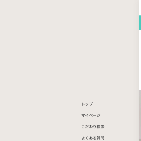
トップ
マイページ
こだわり検索
よくある質問