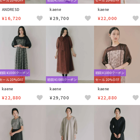
セール 20%OFF
初回 ¥1000クーポン
セール 20%OFF
ANDRESD
kaene
kaene
¥16,720
¥29,700
¥22,000
初回 ¥1000クーポン
初回 ¥1000クーポン
セール 20%OFF
初回 ¥1000クーポン
セール 20%OFF
kaene
kaene
kaene
¥22,880
¥29,700
¥22,880