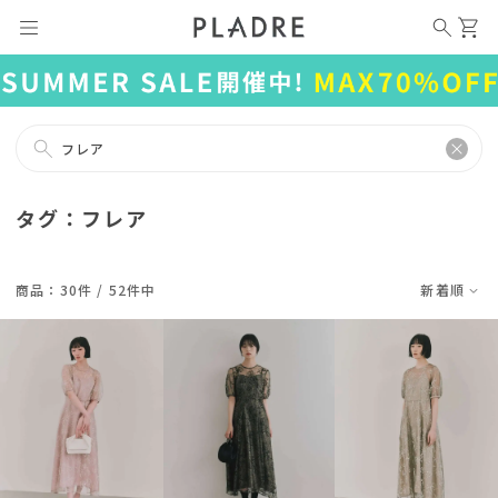
フレア
タグ：フレア
商品：30件 / 52件中
新着順