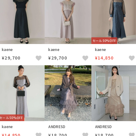
セール 50%OFF
kaene
kaene
kaene
¥29,700
¥29,700
¥14,850
セール 50%OFF
kaene
ANDRESD
ANDRESD
¥14,850
¥18,700
¥18,700