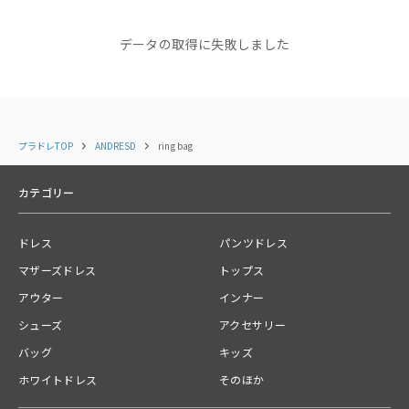
NEWS
NEWS
NEWS
【NEW ARRIVAL】新着商品
【NEW ARRIVAL】新着商品
【NEW AR
透け感:なし
データの取得に失敗しました
のご紹介＜ANDRESD＞
のご紹介＜ANDRESD＞
イテムが追
2025.12.09
2025.12.01
ポケット:なし
コーディネート
すべて見る
BAG開き：マグネット
------------------------------
プラドレTOP
ANDRESD
ring bag
関連カテゴリー
カテゴリー
バッグ
ドレス
パンツドレス
送料
マザーズドレス
トップス
【宅急便】配送ごとに600円
アウター
インナー
ご注文の商品合計金額が￥10,000(税込)以上の場合は、送料無料とな
ります。
シューズ
アクセサリー
バッグ
キッズ
お問い合わせ番号
01K1JB5JP2NES794VFE1GRPPR6
ホワイトドレス
そのほか