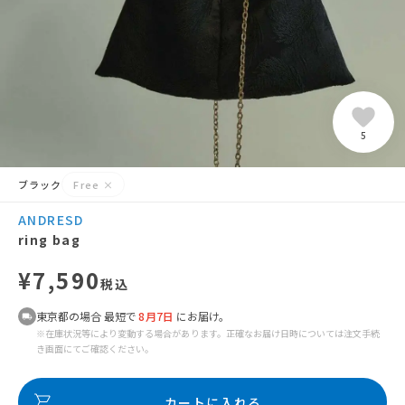
5
ブラック
Free
×
ANDRESD
ring bag
¥7,590
税込
東京都の場合 最短で
8月7日
にお届け。
※在庫状況等により変動する場合があります。正確なお届け日時については注文手続
き画面にてご確認ください。
カートに入れる