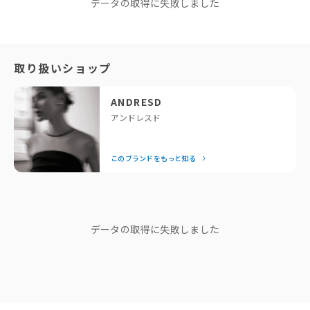
ANDRESD
を。
データの取得に失敗しました
※同商品でも生産の過程で個体差が生じる場合があります。
ハンドバッグとして使用した時に、垂れるチェーンがアクセントに。
アンドレスド
サイズガイド
このブランドをもっと知る
Color
「せっかくなら、今っぽくておしゃれなドレスを着たい！」と
取り扱いショップ
black / ivory
いう方に私たちが全力でおすすめしているのがANDRESDで
す。専属デザイナーが細部までこだわったモードなデザイン
Material
ANDRESD
ポリエステル
は、着るだけで一気に垢抜けるとスタッフにも大好評！
アンドレスド
結婚式の後は、お出かけや女子会など日常でもたっぷり着回せ
るのが嬉しいポイント。「それどこの？」と聞かれること間違
このブランドをもっと知る
いなしの、頼れるドレスブランドです。
📍 スタッフコメント
— Editor Nishiyama
2way仕様が嬉しいポイント！
ブランドストーリー
結婚式でも持ち歩けるサイズ感。☺︎
データの取得に失敗しました
"他人の正解は、 私のドレスコード
じゃない。"
------------------------------
ブランドディレクターasaさん
裏地:あり
ショップニュース
光沢感:なし