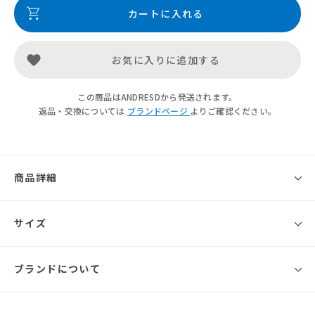
カートに入れる
お気に入りに追加する
この商品はANDRESDから発送されます。
返品・交換については
ブランドページ
よりご確認ください。
商品詳細
◾️ブランド
サイズ
ANDRESD
タックとギャザーでボリューム感を出した、コロンとしたフォルムが愛ら
ブランドについて
サイズ
幅
高さ
マチ
持ち手の長
しいcoron bag。
さ
コンパクトなサイズながら、必需品はしっかりと収まるシルエットに仕上
げました。