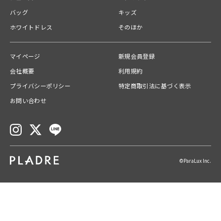
BAGあき：ファスナー
バッグ
キッズ
------------------------------
ホワイトドレス
そのほか
関連カテゴリー
マイページ
新規会員登録
バッグ
会社概要
利用規約
送料
プライバシーポリシー
特定商取引法に基づく表示
【宅急便】配送ごとに600円
お問い合わせ
ご注文の商品合計金額が￥10,000(税込)以上の場合は、送料無料とな
ります。
お問い合わせ番号
01K1JB5JWM71JSWQGF3PGH0GD9
©ParaLux Inc.
品番 ：
80005