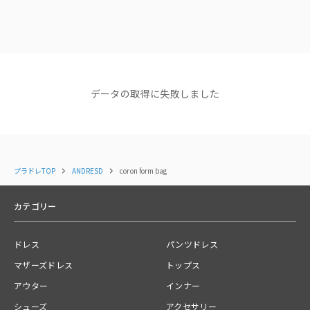
ショップニュース
コーデの差し色としてアクセント使いにぴったりのbag。
アクセサリー感覚としても使えるので１つは持っておいて間違いないアイテ
NEWS
NEWS
NEWS
【NEW ARRIVAL】新着商品
【NEW ARRIVAL】新着商品
【NEW AR
ム。
のご紹介＜ANDRESD＞
のご紹介＜ANDRESD＞
イテムが追
小さめのクラッチバッグ使いもおすすめ☺︎
2025.12.09
2025.12.01
コーディネート
すべて見る
データの取得に失敗しました
プラドレTOP
ANDRESD
coron form bag
------------------------------
裏地:あり
カテゴリー
光沢感:あり
ドレス
パンツドレス
透け感:なし
マザーズドレス
トップス
アウター
インナー
ポケット:なし
シューズ
アクセサリー