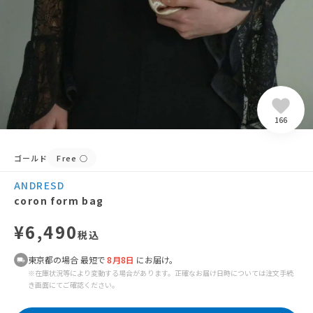
166
ゴールド
Free
○
ANDRESD
coron form bag
¥6,490
税込
東京都の場合 最短で
8月8日
にお届け。
※在庫状況等により変動する場合があります。正確なお届け日時については注文手続
き画面にてご確認ください。