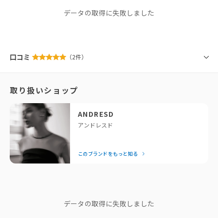
Free
30cm
20cm
なし
柔らかいコンシールファスナーあきで、ファスナーが目立つことなく実用
ANDRESD
性も兼ね備えたアイテム。
データの取得に失敗しました
※同商品でも生産の過程で個体差が生じる場合があります。
ワンハンドル型で、手首を通して持って頂ける長さに設定しています。
アンドレスド
グリーンやダークピンクなど、他ブランドにはないカラーバリエーション
サイズガイド
このブランドをもっと知る
も展開。
サテンの光沢感と柔らかいフォルムで、お呼ばれやデイリーなど
「せっかくなら、今っぽくておしゃれなドレスを着たい！」と
口コミ
（2件）
様々なスタイルのアクセントになってくれるアイテムです。
いう方に私たちが全力でおすすめしているのがANDRESDで
す。専属デザイナーが細部までこだわったモードなデザイン
取り扱いショップ
Color
は、着るだけで一気に垢抜けるとスタッフにも大好評！
gold / silver / green / navy / darkpink / purple / brown / peacock / pink
結婚式の後は、お出かけや女子会など日常でもたっぷり着回せ
データの取得に失敗しました
Material
るのが嬉しいポイント。「それどこの？」と聞かれること間違
ANDRESD
ポリエステル100％
いなしの、頼れるドレスブランドです。
アンドレスド
上品な光沢と、程よい厚みのサテン地を使用
— Editor Nishiyama
ブランドストーリー
このブランドをもっと知る
"他人の正解は、 私のドレスコード
じゃない。"
ブランドディレクターasaさん
データの取得に失敗しました
スタッフコメント